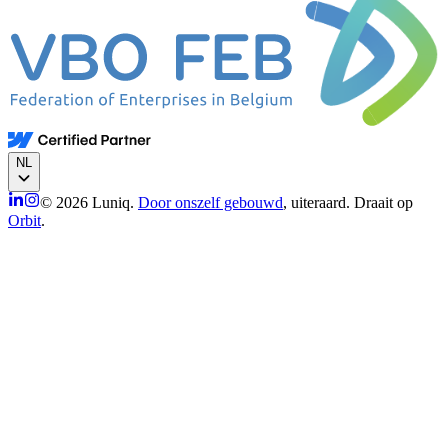
NL
© 2026 Luniq.
Door onszelf gebouwd
, uiteraard. Draait op
Orbit
.