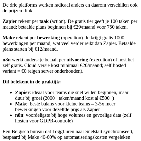
De drie platforms werken radicaal anders en daarom verschillen ook
de prijzen flink.
Zapier
rekent per
taak
(action). De gratis tier geeft je 100 taken per
maand; betaalde plans beginnen bij €29/maand voor 750 taken.
Make
rekent per
bewerking
(operation). Je krijgt gratis 1000
bewerkingen per maand, wat veel verder reikt dan Zapier. Betaalde
plans starten bij €12/maand.
n8n
werkt anders: je betaalt per
uitvoering
(execution) of host het
zelf gratis. Cloud-versie kost minimaal €20/maand; self-hosted
variant = €0 (eigen server onderhouden).
Dit betekent in de praktijk:
Zapier
: ideaal voor teams die snel willen beginnen, maar
duur bij groei (2000+ taken/maand kost al €500+)
Make
: beste balans voor kleine teams – 3-5x meer
bewerkingen voor dezelfde prijs als Zapier
n8n
: voordeligste bij hoge volumes en gevoelige data (zelf
hosten voor GDPR-controle)
Een Belgisch bureau dat Toggl-uren naar Snelstart synchroniseert,
bespaard bij Make 40-60% op automatiseringskosten vergeleken