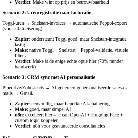
Verdict
: Make wint op prijs en betrouwbaarheid
Scenario 2: Urenregistratie naar facturatie
Toggl-uren → Snelstart-invoices → automatische Peppol-export
(voor 2026-eisering).
Zapier
: ondersteunt Toggl goed, maar Snelstart-integratie
lastig
Make
: native Toggl + Snelstart + Peppol-validatie, visuele
filters
Verdict
: Make is de enige echte optie hier (70% minder
handwerk)
Scenario 3: CRM-sync met AI-personalisatie
Pipedrive/Zoho-leads → AI genereert gepersonaliseerde sales-e-
mails → Gmail.
Zapier
: eenvoudig, maar beperkte AI-chainering
Make
: goed, maar simpel AI
n8n
: excelleert hier – je can OpenAI + Hugging Face +
custom logic koppelen
Verdict
: n8n voor geavanceerde consultancies