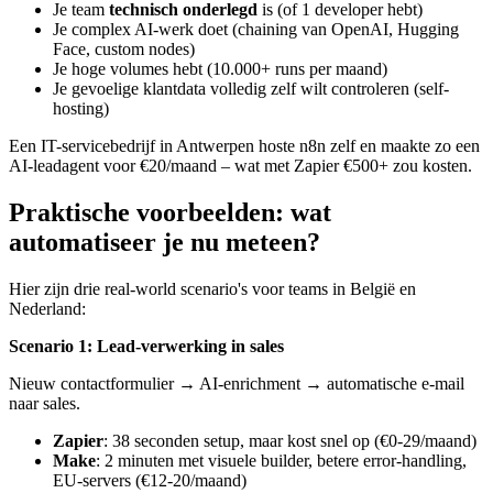
Je team
technisch onderlegd
is (of 1 developer hebt)
Je complex AI-werk doet (chaining van OpenAI, Hugging
Face, custom nodes)
Je hoge volumes hebt (10.000+ runs per maand)
Je gevoelige klantdata volledig zelf wilt controleren (self-
hosting)
Een IT-servicebedrijf in Antwerpen hoste n8n zelf en maakte zo een
AI-leadagent voor €20/maand – wat met Zapier €500+ zou kosten.
Praktische voorbeelden: wat
automatiseer je nu meteen?
Hier zijn drie real-world scenario's voor teams in België en
Nederland:
Scenario 1: Lead-verwerking in sales
Nieuw contactformulier → AI-enrichment → automatische e-mail
naar sales.
Zapier
: 38 seconden setup, maar kost snel op (€0-29/maand)
Make
: 2 minuten met visuele builder, betere error-handling,
EU-servers (€12-20/maand)