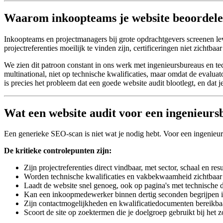
Waarom inkoopteams je website beoordelen
Inkoopteams en projectmanagers bij grote opdrachtgevers screenen leve
projectreferenties moeilijk te vinden zijn, certificeringen niet zichtbaa
We zien dit patroon constant in ons werk met ingenieursbureaus en te
multinational, niet op technische kwalificaties, maar omdat de evalua
is precies het probleem dat een goede website audit blootlegt, en dat
Wat een website audit voor een ingenieur
Een generieke SEO-scan is niet wat je nodig hebt. Voor een ingenieursb
De kritieke controlepunten zijn:
Zijn projectreferenties direct vindbaar, met sector, schaal en resu
Worden technische kwalificaties en vakbekwaamheid zichtbaar g
Laadt de website snel genoeg, ook op pagina's met technische 
Kan een inkoopmedewerker binnen dertig seconden begrijpen in
Zijn contactmogelijkheden en kwalificatiedocumenten bereikbaa
Scoort de site op zoektermen die je doelgroep gebruikt bij het 