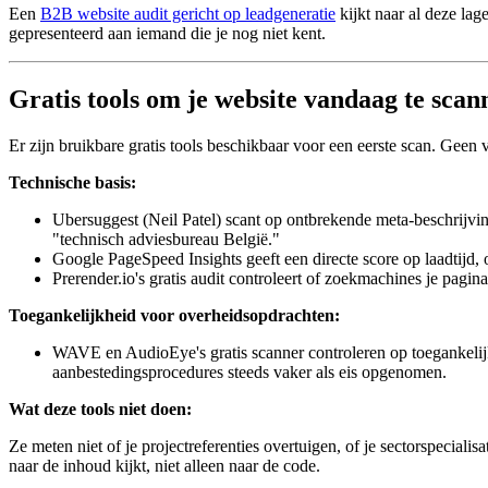
Een
B2B website audit gericht op leadgeneratie
kijkt naar al deze lag
gepresenteerd aan iemand die je nog niet kent.
Gratis tools om je website vandaag te scan
Er zijn bruikbare gratis tools beschikbaar voor een eerste scan. Geen 
Technische basis:
Ubersuggest (Neil Patel) scant op ontbrekende meta-beschrijvin
"technisch adviesbureau België."
Google PageSpeed Insights geeft een directe score op laadtijd,
Prerender.io's gratis audit controleert of zoekmachines je pagina
Toegankelijkheid voor overheidsopdrachten:
WAVE en AudioEye's gratis scanner controleren op toegankelij
aanbestedingsprocedures steeds vaker als eis opgenomen.
Wat deze tools niet doen:
Ze meten niet of je projectreferenties overtuigen, of je sectorspeciali
naar de inhoud kijkt, niet alleen naar de code.