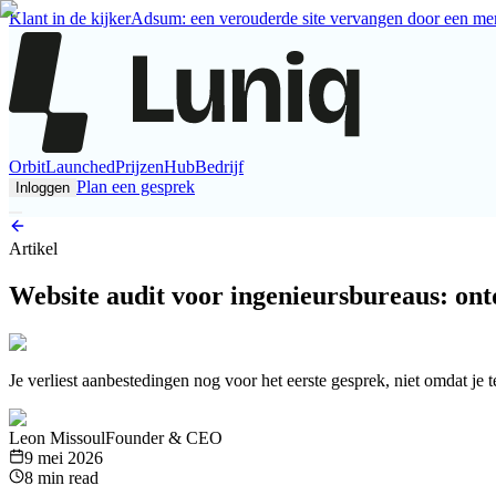
Klant in de kijker
Adsum: een verouderde site vervangen door een mer
Orbit
Launched
Prijzen
Hub
Bedrijf
Plan een gesprek
Inloggen
Artikel
Website audit voor ingenieursbureaus: ont
Je verliest aanbestedingen nog voor het eerste gesprek, niet omdat je 
Leon Missoul
Founder & CEO
9 mei 2026
8 min read