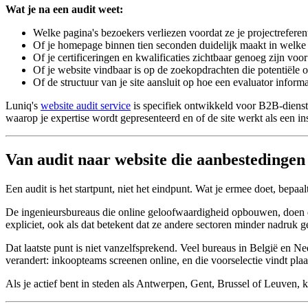
Wat je na een audit weet:
Welke pagina's bezoekers verliezen voordat ze je projectreferen
Of je homepage binnen tien seconden duidelijk maakt in welke s
Of je certificeringen en kwalificaties zichtbaar genoeg zijn voo
Of je website vindbaar is op de zoekopdrachten die potentiële
Of de structuur van je site aansluit op hoe een evaluator informa
Luniq's
website audit service
is specifiek ontwikkeld voor B2B-dienstv
waarop je expertise wordt gepresenteerd en of de site werkt als een in
Van audit naar website die aanbestedingen 
Een audit is het startpunt, niet het eindpunt. Wat je ermee doet, bepaal
De ingenieursbureaus die online geloofwaardigheid opbouwen, doen dr
expliciet, ook als dat betekent dat ze andere sectoren minder nadruk 
Dat laatste punt is niet vanzelfsprekend. Veel bureaus in België en
verandert: inkoopteams screenen online, en die voorselectie vindt plaat
Als je actief bent in steden als Antwerpen, Gent, Brussel of Leuven,