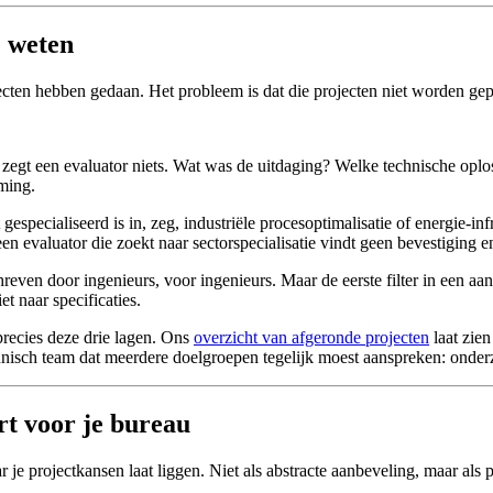
e weten
ecten hebben gedaan. Het probleem is dat die projecten niet worden gep
 zegt een evaluator niets. Wat was de uitdaging? Welke technische oplos
ming.
gespecialiseerd is in, zeg, industriële procesoptimalisatie of energie-
en evaluator die zoekt naar sectorspecialisatie vindt geen bevestiging e
reven door ingenieurs, voor ingenieurs. Maar de eerste filter in een a
t naar specificaties.
precies deze drie lagen. Ons
overzicht van afgeronde projecten
laat zie
nisch team dat meerdere doelgroepen tegelijk moest aanspreken: onderz
rt voor je bureau
e projectkansen laat liggen. Niet als abstracte aanbeveling, maar als prio