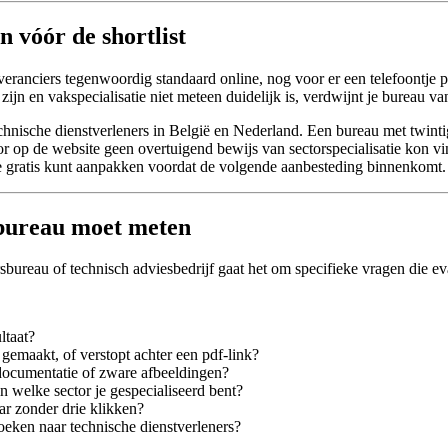
 vóór de shortlist
ranciers tegenwoordig standaard online, nog voor er een telefoontje pla
r zijn en vakspecialisatie niet meteen duidelijk is, verdwijnt je bureau va
chnische dienstverleners in België en Nederland. Een bureau met twintig
tor op de website geen overtuigend bewijs van sectorspecialisatie kon 
 je gratis kunt aanpakken voordat de volgende aanbesteding binnenkomt.
sbureau moet meten
ureau of technisch adviesbedrijf gaat het om specifieke vragen die eval
ltaat?
emaakt, of verstopt achter een pdf-link?
documentatie of zware afbeeldingen?
 welke sector je gespecialiseerd bent?
r zonder drie klikken?
zoeken naar technische dienstverleners?