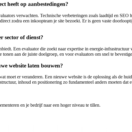
ect heeft op aanbestedingen?
 evaluators verwachten. Technische verbeteringen zoals laadtijd en SEO 
en direct zodra een inkoopteam je site bezoekt. Er is geen vaste doorl
 sector of dienst?
aanbiedt. Een evaluator die zoekt naar expertise in energie-infrastructuu
 tonen aan de juiste doelgroep, en voor evaluators om snel te bevestigen
ieuwe website laten bouwen?
wat moet er veranderen. Een nieuwe website is de oplossing als de huidig
structuur, inhoud en positionering zo fundamenteel anders moeten dat e
enteren en je bedrijf naar een hoger niveau te tillen.