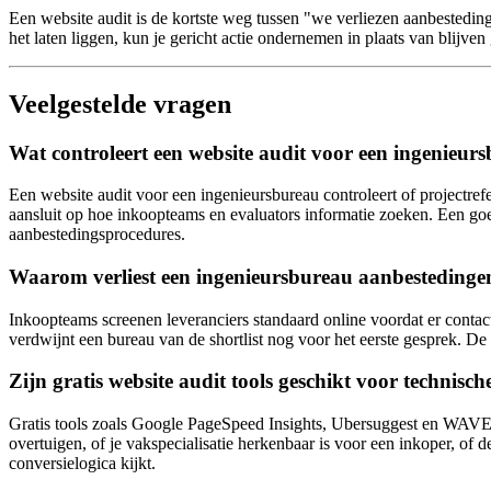
Een website audit is de kortste weg tussen "we verliezen aanbestedin
het laten liggen, kun je gericht actie ondernemen in plaats van blijven
Veelgestelde vragen
Wat controleert een website audit voor een ingenieur
Een website audit voor een ingenieursbureau controleert of projectrefer
aansluit op hoe inkoopteams en evaluators informatie zoeken. Een goede
aanbestedingsprocedures.
Waarom verliest een ingenieursbureau aanbestedingen
Inkoopteams screenen leveranciers standaard online voordat er contact p
verdwijnt een bureau van de shortlist nog voor het eerste gesprek. De w
Zijn gratis website audit tools geschikt voor technisch
Gratis tools zoals Google PageSpeed Insights, Ubersuggest en WAVE zi
overtuigen, of je vakspecialisatie herkenbaar is voor een inkoper, of 
conversielogica kijkt.