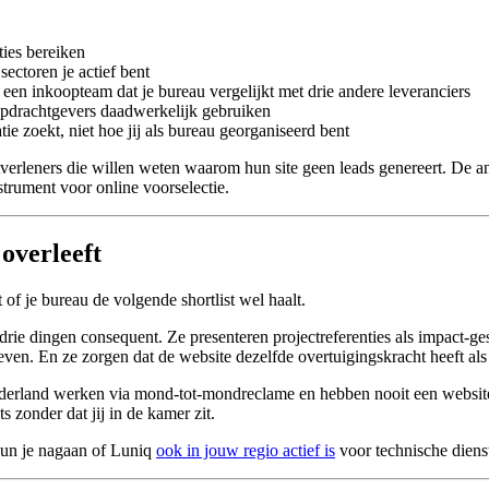
ties bereiken
ectoren je actief bent
r een inkoopteam dat je bureau vergelijkt met drie andere leveranciers
 opdrachtgevers daadwerkelijk gebruiken
tie zoekt, niet hoe jij als bureau georganiseerd bent
erleners die willen weten waarom hun site geen leads genereert. De an
strument voor online voorselectie.
overleeft
t of je bureau de volgende shortlist wel haalt.
ie dingen consequent. Ze presenteren projectreferenties als impact-ges
geven. En ze zorgen dat de website dezelfde overtuigingskracht heeft al
 Nederland werken via mond-tot-mondreclame en hebben nooit een websit
s zonder dat jij in de kamer zit.
 kun je nagaan of Luniq
ook in jouw regio actief is
voor technische dienst