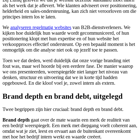
als het werk dat je aflevert. Wie klanten adviseert over positionering,
helderheid en sales-ondersteuning, kan zich niet veroorloven om die
principes intern los te laten.
We
analyseren regelmatig websites
van B2B-dienstverleners. We
kijken hoe duidelijk hun waarde wordt gecommuniceerd, of hun
positionering klopt met hun expertise en of hun website het
verkoopproces effectief ondersteunt. Op een bepaald moment is het
onmogelijk om die analyse niet ook op jezelf toe te passen.
Toen we dat deden, werd duidelijk dat onze vorige branding niet
fout was, maar wel hoorde bij een eerdere fase. De manier waarop
we ons presenteerden, weerspiegelde niet langer het niveau van
denken, structuur en uitvoering dat we in korte tijd hadden
opgebouwd. En die kloof voel je, zowel intern als extern.
Brand depth en brand debt, uitgelegd
Twee begrippen zijn hier cruciaal: brand depth en brand debt.
Brand depth
gaat over de mate waarin een merk de realiteit van
een bedrijf weerspiegelt. Een merk met diepgang voelt coherent aan,
omdat wat je ziet, leest en ervaart aan de buitenkant overeenkomt
met hoe het bedrijf intern werkt en waarde creëert.