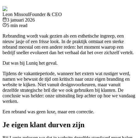
Leon Missoul
Founder & CEO
3 januari 2026
5 min read
Rebranding wordt vaak gezien als een esthetische ingreep, een
nieuw jasje of een frisse look. In de praktijk ontstaat een sterke
rebrand meestal om een andere reden: het moment waarop een
bedrijf sneller evolueert dan het verhaal dat het over zichzelf vertelt.
Dat was bij Luniq het geval.
Tijdens de vakantieperiode, wanneer het extern wat rustiger werd,
namen we bewust de tijd om kritisch naar onze eigen branding en
website te kijken. Niet vanuit designvoorkeuren, maar vanuit
dezelfde strategische bril die we ook gebruiken bij klanten. De
conclusie was helder: onze uitstraling liep achter op hoe we vandaag
werken.
Een rebrand was geen luxe, maar een correctie.
Je eigen klant durven zijn
Bij Luniq geloven we dat je website dezelfde standaard moet halen