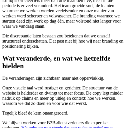
Luniq is officieel iets meer dan drie maanden live, maar in die
periode is er veel veranderd. Het team groeide snel, de klanten
waarmee we werken werden veeleisender en onze manier van
werken werd scherper en volwassener. De branding waarmee we
startten deed zijn werk op dag één, maar volstond niet langer voor
waar we vandaag staan.
Die discrepantie laten bestaan zou betekenen dat we onszelf
structureel onderschatten. Dat past niet bij hoe wij naar branding en
positionering kijken.
Wat veranderde, en wat we hetzelfde
hielden
De veranderingen zijn zichtbaar, maar niet oppervlakkig.
Onze visuele taal werd rustiger en gerichter. De structuur van de
website is helderder en dwingt tot meer focus. De copy legt minder
nadruk op claims en meer op uitleg en context: hoe we werken,
waarom we dat zo doen en voor wie dat werkt.
Tegelijk bleef de kern onaangeroerd.
We blijven werken voor B2B-dienstverleners die expertise
verkopen.
We geloven nog steeds dat een website actief moet