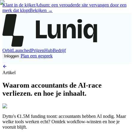
Klant in de kijker
Adsum: een verouderde site vervangen door een
merk dat klopt
Bekijken
→
Orbit
Launched
Prijzen
Hub
Bedrijf
Plan een gesprek
Inloggen
Artikel
Waarom accountants de AI-race
verliezen. en hoe je inhaalt.
Dytto's €1.5M funding toont: accountants hebben AI nodig. Maar
welke tools werken echt? Ontdek workflow-winsten en hoe je
vooruit blijft.