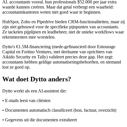
AI. accountants vooral. hun professionals $52.000 per jaar extra
waarde kunnen creëren. Maar dat getal verbergt een waarheid:
accountantskantoren weten niet goed waar te beginnen.
HubSpot, Zoho en Pipedrive bieden CRM-functionaliteiten, maar zij
zijn niet gebouwd voor de specifieke pijnpunten van accountants.
Ze tackelen pijplijnen en leadbeheer, niet de unieke workflows waar
rekenmeesters mee worstelen.
Dytto's €1.5M-financiering (mede-gefinancierd door Entourage
Capital en Fortino Ventures, met deelname van oprichters van
Aikido Security en Tally) valideert precies deze gap. Het zegt:
accountants hebben geldige automatiseringsbehoeften, en niemand
lost ze goed op.
Wat doet Dytto anders?
Dytto werkt als een AI-assistent die:
• E-mails leest van cliënten
• Documenten automatisch classificeert (bon, factuur, overzicht)
• Gegevens uit die documenten extraheert