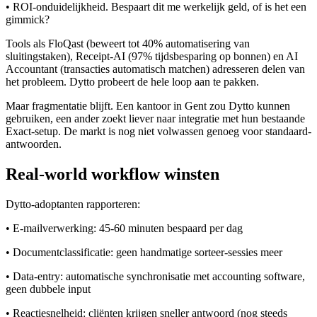
• ROI-onduidelijkheid. Bespaart dit me werkelijk geld, of is het een
gimmick?
Tools als FloQast (beweert tot 40% automatisering van
sluitingstaken), Receipt-AI (97% tijdsbesparing op bonnen) en AI
Accountant (transacties automatisch matchen) adresseren delen van
het probleem. Dytto probeert de hele loop aan te pakken.
Maar fragmentatie blijft. Een kantoor in Gent zou Dytto kunnen
gebruiken, een ander zoekt liever naar integratie met hun bestaande
Exact-setup. De markt is nog niet volwassen genoeg voor standaard-
antwoorden.
Real-world workflow winsten
Dytto-adoptanten rapporteren:
• E-mailverwerking: 45-60 minuten bespaard per dag
• Documentclassificatie: geen handmatige sorteer-sessies meer
• Data-entry: automatische synchronisatie met accounting software,
geen dubbele input
• Reactiesnelheid: cliënten krijgen sneller antwoord (nog steeds