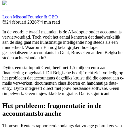
Leon Missoul
Founder & CEO
24 februari 2026
4 min read
In de voorbije twaalf maanden is de AI-adoptie onder accountants
verviervoudigd. Toch voelt het aantal kantoren dat daadwerkelijk
aan de slag gaat met kunstmatige intelligentie nog steeds als een
minderheid. Waarom? En nog belangrijker: hoe lopen
gespecialiseerde accountants in Gent, Brussel en andere Belgische
steden achterstanden in?
Dytto, een startup uit Gent, heeft net 1,5 miljoen euro aan
financiering opgehaald. Dit Belgische bedrijf richt zich volledig op
het probleem dat accountants dagelijks kruist: tijd die opgaat aan e-
mails verwerken, documenten classificeren en handmatige data-
entry. Dytto integreert direct met jouw bestaande software. Geen
rimpelwerk. Geen ingewikkelde migratie. Dat is significant.
Het probleem: fragmentatie in de
accountantsbranche
Thomson Reuters rapporteerde onlangs dat vroege gebruikers van