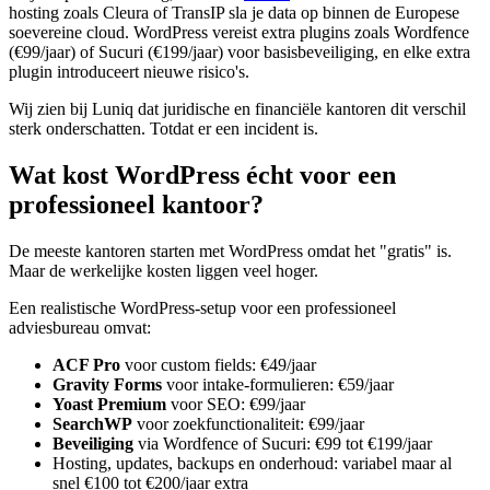
hosting zoals Cleura of TransIP sla je data op binnen de Europese
soevereine cloud. WordPress vereist extra plugins zoals Wordfence
(€99/jaar) of Sucuri (€199/jaar) voor basisbeveiliging, en elke extra
plugin introduceert nieuwe risico's.
Wij zien bij Luniq dat juridische en financiële kantoren dit verschil
sterk onderschatten. Totdat er een incident is.
Wat kost WordPress écht voor een
professioneel kantoor?
De meeste kantoren starten met WordPress omdat het "gratis" is.
Maar de werkelijke kosten liggen veel hoger.
Een realistische WordPress-setup voor een professioneel
adviesbureau omvat:
ACF Pro
voor custom fields: €49/jaar
Gravity Forms
voor intake-formulieren: €59/jaar
Yoast Premium
voor SEO: €99/jaar
SearchWP
voor zoekfunctionaliteit: €99/jaar
Beveiliging
via Wordfence of Sucuri: €99 tot €199/jaar
Hosting, updates, backups en onderhoud: variabel maar al
snel €100 tot €200/jaar extra