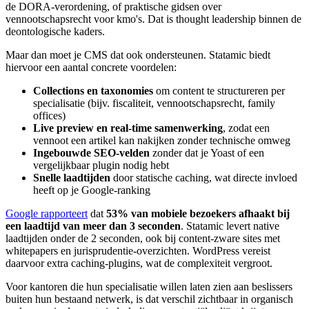
de DORA-verordening, of praktische gidsen over
vennootschapsrecht voor kmo's. Dat is thought leadership binnen de
deontologische kaders.
Maar dan moet je CMS dat ook ondersteunen. Statamic biedt
hiervoor een aantal concrete voordelen:
Collections en taxonomies
om content te structureren per
specialisatie (bijv. fiscaliteit, vennootschapsrecht, family
offices)
Live preview en real-time samenwerking
, zodat een
vennoot een artikel kan nakijken zonder technische omweg
Ingebouwde SEO-velden
zonder dat je Yoast of een
vergelijkbaar plugin nodig hebt
Snelle laadtijden
door statische caching, wat directe invloed
heeft op je Google-ranking
Google rapporteert
dat
53% van mobiele bezoekers afhaakt bij
een laadtijd van meer dan 3 seconden
. Statamic levert native
laadtijden onder de 2 seconden, ook bij content-zware sites met
whitepapers en jurisprudentie-overzichten. WordPress vereist
daarvoor extra caching-plugins, wat de complexiteit vergroot.
Voor kantoren die hun specialisatie willen laten zien aan beslissers
buiten hun bestaand netwerk, is dat verschil zichtbaar in organisch