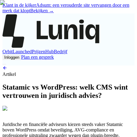
Klant in de kijker
Adsum: een verouderde site vervangen door een
merk dat klopt
Bekijken
→
Orbit
Launched
Prijzen
Hub
Bedrijf
Plan een gesprek
Inloggen
Artikel
Statamic vs WordPress: welk CMS wint
vertrouwen in juridisch advies?
Juridische en financiële adviseurs kiezen steeds vaker Statamic
boven WordPress omdat beveiliging, AVG-compliance en
professionele uitstraling zwaarder wegen dan plugin-breedte.