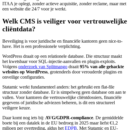
ITAA je oplegt, zonder actieve acquisitie, zonder reclame, maar met
een website die 24/7 voor je werkt.
Welk CMS is veiliger voor vertrouwelijke
cliëntdata?
Beveiliging is voor juridische en financiële kantoren geen nice-to-
have. Het is een professionele verplichting.
WordPress draait op een relationele database. Die structuur maakt
het kwetsbaar voor SQL-injectie-aanvallen en plugin-exploits.
Volgens
onderzoek van Splitmango
draait
95% van alle gehackte
websites op WordPress
, grotendeels door verouderde plugins en
onveilige configuraties.
Statamic werkt fundamenteel anders: het gebruikt een flat-file
structuur zonder database. Er is simpelweg geen database om aan te
vallen. Voor kantoren die vertrouwelijke cliëntdossiers, financiële
gegevens of juridische adviezen beheren, is dit een structureel
veiligere keuze.
Daar komt nog iets bij:
AVG/GDPR-compliance
. De gemiddelde
boete bij een datalek in de EU bedroeg in 2025 maar liefst €1,2
miljoen per overtreding, aldus het
EDPB
. Met Statamic en EU-