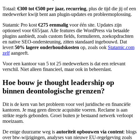
Totaal:
€300 tot €500 per jaar, recurring
, plus de tijd die jij of een
medewerker kwijt bent aan plugin-updates en probleemoplossing.
Statamic Pro kost
€275 eenmalig
voor één site. Updates zijn
optioneel voor €65/jaar. Alle features die WordPress via betaalde
plugins aanbiedt, zoals custom fields, formulieren, zoekopdrachten
en native SEO-ondersteuning, zitten standaard ingebouwd. Dat
levert
50% lagere onderhoudskosten
op, zoals ook
Statamic.com
zelf
aangeeft.
Voor een kantoor van 5 tot 25 medewerkers is dat een relevant
verschil. Niet alleen financieel, maar ook in beheerslast.
Hoe bouw je thought leadership op
binnen deontologische grenzen?
Dit is de kern van het probleem voor veel juridische en financiële
kantoren. Je mag geen directe acquisitie voeren. Reclame is aan
strikte regels gebonden. Groei buiten je bestaand netwerk verloopt
moeizaam.
De enige duurzame weg is
autoriteit opbouwen via content
: blogs
over btw-wijzigingen, analyses van nieuwe EU-regelgeving zoals