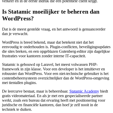
verkeer en in de eerste indruk die een potentiële cliënt krijgt.
Is Statamic moeilijker te beheren dan
WordPress?
Dat is de meest gestelde vraag, en het antwoord is genuanceerder
dan je verwacht.
WordPress is breed bekend, maar dat betekent niet dat het
eenvoudig te onderhouden is. Plugin-conflicten, beveiligingsupdates
die sites breken, en een opgeblazen Gutenberg-editor zijn dagelijkse
frustraties voor kantoren zonder interne IT-capaciteit.
Statamic is gebouwd op Laravel, het meest volwassen PHP-
framework in zijn klasse. Voor een developer is het intuïtiever en
robuuster dan WordPress. Voor een niet-technische gebruiker is het
contentbeheersysteem overzichtelijker dan de WordPress-omgeving
met tientallen plugins.
De leercurve bestaat, maar is beheersbaar.
Statamic Academy
biedt
gratis videomateriaal. En als je met een gespecialiseerde partner
werkt, zoals een bureau dat ervaring heeft met positionering voor
juridische en financiële kantoren, dan hoef je zelf nooit in de
techniek te duiken.