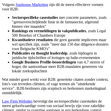
Volgens
Sunhouse Marketing
zijn dit de meest effectieve vormen
voor B2B:
Sectorspecifieke casestudies
met concrete parameters, zoals
"grensoverschrijdende fusie in de farmasector, afgerond
binnen vier maanden"
Rankings en vermeldingen in vakpublicaties
, zoals Legal
500 Benelux of Chambers Europe
Kwantitatieve resultaten
die geen garantie impliceren maar
wel specifiek zijn, zoals "meer dan 150 due diligence-dossiers
voor Belgische KMO's"
Publicaties en thought leadership
, zoals bijdragen in
juridische tijdschriften of lezingen op balie-evenementen
Google Business Profile-beoordelingen
van 4,7 sterren of
hoger, die aantoonbaar meer B2B-mandaten genereren via
lokale zoekopdrachten
Wat minder goed werkt voor B2B: generieke citaten zonder context,
foto's van tevreden cliënten, of vage termen als "uitstekende
service". B2B-beslissers zijn sceptisch en herkennen marketingtaal
onmiddellijk.
Law Firm Websites
bevestigt dat sectorspecifieke casestudies de
meest geloofwaardige vorm van sociaal bewijs zijn voor zakelijke
cliënten, omdat ze expertise aantonen in een herkenbare context.