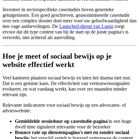
Investeer in sectorspecifieke casestudies boven generieke
getuigenissen. Een goed geschreven, geanonimiseerde casestudie
over een complex dossier doet meer voor uw geloofwaardigheid dan
tien vage aanbevelingen. De
Launched-dienst van Luniq
zorgt
ervoor dat dit type content van bij de start op de juiste pagina's is
verwerkt, niet achteraf als aanvulling.
Hoe je meet of sociaal bewijs op je
website effectief werkt
Veel kantoren plaatsen sociaal bewijs en laten het daarna met rust.
Dat is een gemiste kans. De effectiviteit van vertrouwenssignalen
evolueert, en wat vandaag werkt, kan over zes maanden minder
relevant zijn.
Relevante indicatoren voor sociaal bewijs op een advocaten- of
advieswebsite:
Gemiddelde sessieduur op casestudie-pagina's:
een hoge
dwell time signaleert relevantie voor de bezoeker
Bounce rate op dienstenpagina's met en zonder sociaal
bewijs:
het verschil vertelt je hoeveel vertrouwen de content