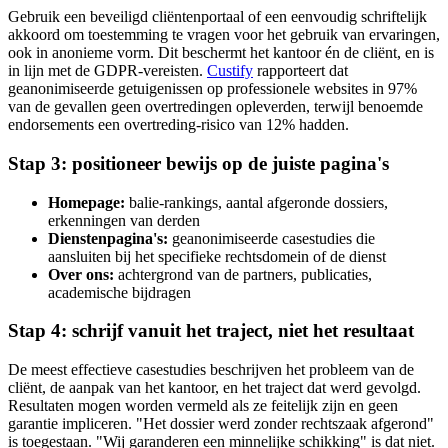
Gebruik een beveiligd cliëntenportaal of een eenvoudig schriftelijk
akkoord om toestemming te vragen voor het gebruik van ervaringen,
ook in anonieme vorm. Dit beschermt het kantoor én de cliënt, en is
in lijn met de GDPR-vereisten.
Custify
rapporteert dat
geanonimiseerde getuigenissen op professionele websites in 97%
van de gevallen geen overtredingen opleverden, terwijl benoemde
endorsements een overtreding-risico van 12% hadden.
Stap 3: positioneer bewijs op de juiste pagina's
Homepage:
balie-rankings, aantal afgeronde dossiers,
erkenningen van derden
Dienstenpagina's:
geanonimiseerde casestudies die
aansluiten bij het specifieke rechtsdomein of de dienst
Over ons:
achtergrond van de partners, publicaties,
academische bijdragen
Stap 4: schrijf vanuit het traject, niet het resultaat
De meest effectieve casestudies beschrijven het probleem van de
cliënt, de aanpak van het kantoor, en het traject dat werd gevolgd.
Resultaten mogen worden vermeld als ze feitelijk zijn en geen
garantie impliceren. "Het dossier werd zonder rechtszaak afgerond"
is toegestaan. "Wij garanderen een minnelijke schikking" is dat niet.