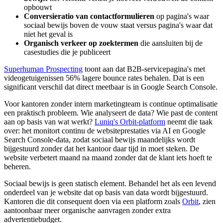
opbouwt
Conversieratio van contactformulieren
op pagina's waar
sociaal bewijs boven de vouw staat versus pagina's waar dat
niet het geval is
Organisch verkeer op zoektermen
die aansluiten bij de
casestudies die je publiceert
Superhuman Prospecting
toont aan dat B2B-servicepagina's met
videogetuigenissen 56% lagere bounce rates behalen. Dat is een
significant verschil dat direct meetbaar is in Google Search Console.
Voor kantoren zonder intern marketingteam is continue optimalisatie
een praktisch probleem. Wie analyseert de data? Wie past de content
aan op basis van wat werkt?
Luniq's Orbit-platform
neemt die taak
over: het monitort continu de websiteprestaties via AI en Google
Search Console-data, zodat sociaal bewijs maandelijks wordt
bijgestuurd zonder dat het kantoor daar tijd in moet steken. De
website verbetert maand na maand zonder dat de klant iets hoeft te
beheren.
Sociaal bewijs is geen statisch element. Behandel het als een levend
onderdeel van je website dat op basis van data wordt bijgestuurd.
Kantoren die dit consequent doen via een platform zoals
Orbit
, zien
aantoonbaar meer organische aanvragen zonder extra
advertentiebudget.