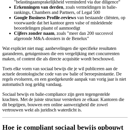
"belastingaansprakelijkheid verminderd via due diligence"
Erkenningen van derden
, zoals vermeldingen in balie-
rankings, Chambers and Partners, of Legal 500
Google Business Profile-reviews
van bestaande cliënten, op
voorwaarde dat het kantoor geen valse of misleidende
beoordelingen plaatst of aanmoedigt
Cijfers zonder naam
, zoals "meer dan 200 succesvol
afgeronde M&A-dossiers in de Benelux"
Wat expliciet niet mag: aanbevelingen die specifieke resultaten
garanderen, getuigenissen die een vergelijking met concurrenten
maken, of content die als directe acquisitie wordt beschouwd.
Toets elke vorm van sociaal bewijs die je wil publiceren aan de
actuele deontologische code van uw balie of beroepsinstantie. De
regels evolueren, en een goedgekeurde aanpak van vorig jaar is niet
automatisch nog geldig vandaag.
Sociaal bewijs en balie-compliance zijn geen tegengestelde
krachten. Met de juiste structuur versterken ze elkaar. Kantoren die
dit begrijpen, bouwen een online aanwezigheid die zowel
vertrouwen wekt als juridisch waterdicht is.
Hoe je compliant sociaal bewijs opbouwt