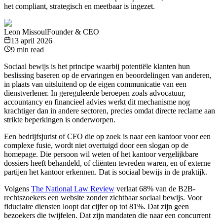
het compliant, strategisch en meetbaar is ingezet.
Leon Missoul
Founder & CEO
13 april 2026
9 min read
Sociaal bewijs is het principe waarbij potentiële klanten hun
beslissing baseren op de ervaringen en beoordelingen van anderen,
in plaats van uitsluitend op de eigen communicatie van een
dienstverlener. In gereguleerde beroepen zoals advocatuur,
accountancy en financieel advies werkt dit mechanisme nog
krachtiger dan in andere sectoren, precies omdat directe reclame aan
strikte beperkingen is onderworpen.
Een bedrijfsjurist of CFO die op zoek is naar een kantoor voor een
complexe fusie, wordt niet overtuigd door een slogan op de
homepage. Die persoon wil weten of het kantoor vergelijkbare
dossiers heeft behandeld, of cliënten tevreden waren, en of externe
partijen het kantoor erkennen. Dat is sociaal bewijs in de praktijk.
Volgens
The National Law Review
verlaat 68% van de B2B-
rechtszoekers een website zonder zichtbaar sociaal bewijs. Voor
fiduciaire diensten loopt dat cijfer op tot 81%. Dat zijn geen
bezoekers die twijfelen. Dat zijn mandaten die naar een concurrent