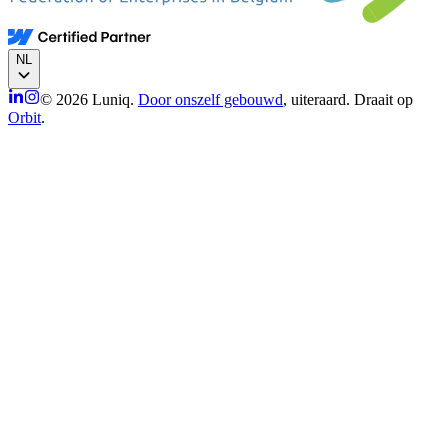
NL
© 2026 Luniq.
Door onszelf gebouwd
, uiteraard. Draait op
Orbit
.