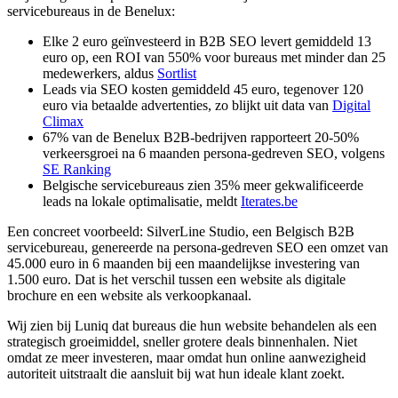
servicebureaus in de Benelux:
Elke 2 euro geïnvesteerd in B2B SEO levert gemiddeld 13
euro op, een ROI van 550% voor bureaus met minder dan 25
medewerkers, aldus
Sortlist
Leads via SEO kosten gemiddeld 45 euro, tegenover 120
euro via betaalde advertenties, zo blijkt uit data van
Digital
Climax
67% van de Benelux B2B-bedrijven rapporteert 20-50%
verkeersgroei na 6 maanden persona-gedreven SEO, volgens
SE Ranking
Belgische servicebureaus zien 35% meer gekwalificeerde
leads na lokale optimalisatie, meldt
Iterates.be
Een concreet voorbeeld: SilverLine Studio, een Belgisch B2B
servicebureau, genereerde na persona-gedreven SEO een omzet van
45.000 euro in 6 maanden bij een maandelijkse investering van
1.500 euro. Dat is het verschil tussen een website als digitale
brochure en een website als verkoopkanaal.
Wij zien bij Luniq dat bureaus die hun website behandelen als een
strategisch groeimiddel, sneller grotere deals binnenhalen. Niet
omdat ze meer investeren, maar omdat hun online aanwezigheid
autoriteit uitstraalt die aansluit bij wat hun ideale klant zoekt.