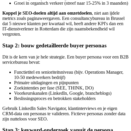
Groei in organisch verkeer (streef naar 15-25% in 3 maanden)
Koppel je SEO-doelen altijd aan omzetdoelen
, niet aan ijdele
metrics zoals paginaweergaven. Een consultancybureau in Brussel
dat 5 nieuwe klanten per kwartaal wil, heeft andere KPI's dan een
IT-dienstverlener in Rotterdam die zijn naamsbekendheid wil
vergroten.
Stap 2: bouw gedetailleerde buyer personas
Dit is de kern van je hele strategie. Een buyer persona voor een B2B
servicebureau bevat:
Functietitel en senioriteitsniveau (bijv. Operations Manager,
10-50 medewerkers bedrijf)
Primaire uitdagingen en pijnpunten
Zoekintenties per fase (SEE, THINK, DO)
Voorkeurskanalen (LinkedIn, Google, brancheblogs)
Beslissingsproces en betrokken stakeholders
Gebruik LinkedIn Sales Navigator, klantinterviews en je eigen
CRM-data om personas te valideren. Fictieve personas zonder data
zijn nutteloos voor SEO.
Stap 3: keyword-onderzoek vanuit de persona