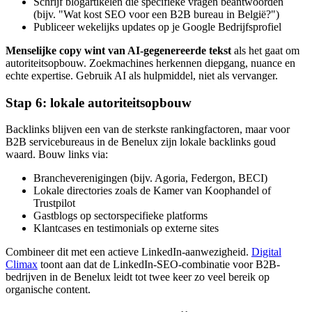
Schrijf blogartikelen die specifieke vragen beantwoorden
(bijv. "Wat kost SEO voor een B2B bureau in België?")
Publiceer wekelijks updates op je Google Bedrijfsprofiel
Menselijke copy wint van AI-gegenereerde tekst
als het gaat om
autoriteitsopbouw. Zoekmachines herkennen diepgang, nuance en
echte expertise. Gebruik AI als hulpmiddel, niet als vervanger.
Stap 6: lokale autoriteitsopbouw
Backlinks blijven een van de sterkste rankingfactoren, maar voor
B2B servicebureaus in de Benelux zijn lokale backlinks goud
waard. Bouw links via:
Brancheverenigingen (bijv. Agoria, Federgon, BECI)
Lokale directories zoals de Kamer van Koophandel of
Trustpilot
Gastblogs op sectorspecifieke platforms
Klantcases en testimonials op externe sites
Combineer dit met een actieve LinkedIn-aanwezigheid.
Digital
Climax
toont aan dat de LinkedIn-SEO-combinatie voor B2B-
bedrijven in de Benelux leidt tot twee keer zo veel bereik op
organische content.