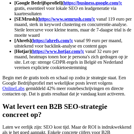
[Google Bedrijfsprofiel](
https://business.google.com/):
gratis, essentieel voor lokale SEO en leadgeneratie via
kaartresultaten
[SEMrush](
https://www.semrush.com/):
vanaf 119 euro per
maand, sterk in keyword clustering en concurrentie-analyse.
Steile leercurve voor kleine teams, maar de 7-daagse trial is de
moeite waard
[Ahrefs](
https://ahrefs.com/):
vanaf 99 euro per maand,
uitstekend voor backlink-analyse en content gaps
[Hotjar](
https://www.hotjar.com/):
vanaf 32 euro per
maand, heatmaps tonen hoe je persona's zich gedragen op je
site. Let op: strenge GDPR-regels in België en Nederland
vereisen expliciete cookietoestemming
Begin met de gratis tools en schaal op zodra je strategie staat. Een
Google Bedrijfsprofiel met wekelijkse posts levert volgens
OnlineLabs
gemiddeld 42% meer routebeschrijvingen en directe
contacten op. Dat is gratis resultaat dat je vandaag kunt activeren.
Wat levert een B2B SEO-strategie
concreet op?
Laten we eerlijk zijn: SEO kost tijd. Maar de ROI is indrukwekkend
als je het goed aanpakt. Enkele concrete cijfers voor B2B