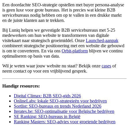
Een doordachte SEO-strategie opstellen met buyer persona-analyse
is geen luxe voor grote bureaus. Het is precies wat kleine B2B
servicebureaus nodig hebben om op te vallen in een drukke markt
en de juiste klanten aan te trekken.
Bij Luniq helpen we gevestigde B2B servicebureaus met 5-25
medewerkers om hun website te transformeren van digitale
visitekaart naar strategisch groeimiddel. Onze
Launched-aanpak
combineert strategische positionering met een website die gebouwd
is om te converteren. En via ons
Orbit-platform
blijven we continu
optimaliseren op basis van data.
Wil je weten waar jouw website nu staat? Bekijk onze
cases
of
neem contact op voor een vrijblijvend gesprek.
Handige resources:
Digital Climax: B2B SEO-gids 2026
OnlineLabs: lokale SEO-strategieën voor bedrijven
Sortlist: SEO-bureaus en trends Nederland 2026
Iterates.be: SEO-optimalisatie voor Belgische bedrijven
SE Ranking: SEO-bureaus in België
Ranking Masters: SEO-advies voor groeiende bedrijven