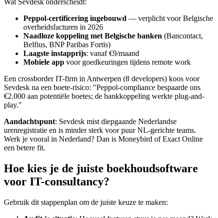
Wat Sevdesk onderscheidt:
Peppol-certificering ingebouwd
— verplicht voor Belgische
overheidsfacturen in 2026
Naadloze koppeling met Belgische banken
(Bancontact,
Belfius, BNP Paribas Fortis)
Laagste instapprijs
: vanaf €9/maand
Mobiele app
voor goedkeuringen tijdens remote work
Een crossborder IT-firm in Antwerpen (8 developers) koos voor
Sevdesk na een boete-risico: "Peppol-compliance bespaarde ons
€2.000 aan potentiële boetes; de bankkoppeling werkte plug-and-
play."
Aandachtspunt
: Sevdesk mist diepgaande Nederlandse
urenregistratie en is minder sterk voor puur NL-gerichte teams.
Werk je vooral in Nederland? Dan is Moneybird of Exact Online
een betere fit.
Hoe kies je de juiste boekhoudsoftware
voor IT-consultancy?
Gebruik dit stappenplan om de juiste keuze te maken: