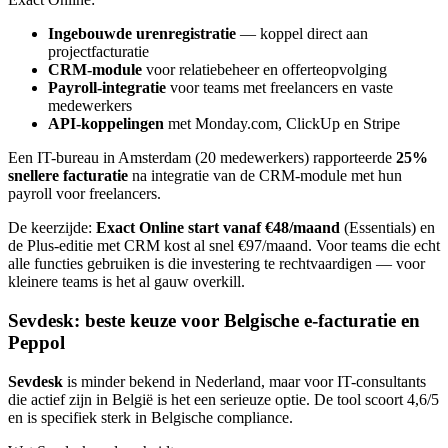
Ingebouwde urenregistratie
— koppel direct aan
projectfacturatie
CRM-module
voor relatiebeheer en offerteopvolging
Payroll-integratie
voor teams met freelancers en vaste
medewerkers
API-koppelingen
met Monday.com, ClickUp en Stripe
Een IT-bureau in Amsterdam (20 medewerkers) rapporteerde
25%
snellere facturatie
na integratie van de CRM-module met hun
payroll voor freelancers.
De keerzijde:
Exact Online start vanaf €48/maand
(Essentials) en
de Plus-editie met CRM kost al snel €97/maand. Voor teams die echt
alle functies gebruiken is die investering te rechtvaardigen — voor
kleinere teams is het al gauw overkill.
Sevdesk: beste keuze voor Belgische e-facturatie en
Peppol
Sevdesk
is minder bekend in Nederland, maar voor IT-consultants
die actief zijn in België is het een serieuze optie. De tool scoort 4,6/5
en is specifiek sterk in Belgische compliance.