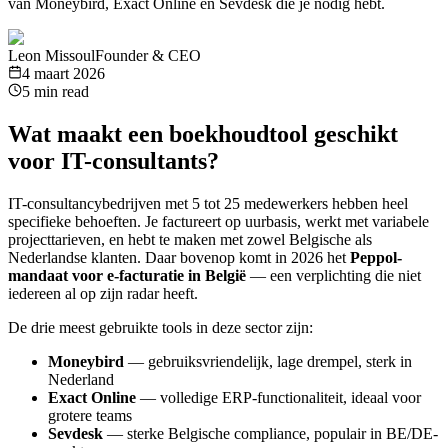
van Moneybird, Exact Online en Sevdesk die je nodig hebt.
Leon Missoul
Founder & CEO
4 maart 2026
5 min read
Wat maakt een boekhoudtool geschikt
voor IT-consultants?
IT-consultancybedrijven met 5 tot 25 medewerkers hebben heel
specifieke behoeften. Je factureert op uurbasis, werkt met variabele
projecttarieven, en hebt te maken met zowel Belgische als
Nederlandse klanten. Daar bovenop komt in 2026 het
Peppol-
mandaat voor e-facturatie in België
— een verplichting die niet
iedereen al op zijn radar heeft.
De drie meest gebruikte tools in deze sector zijn:
Moneybird
— gebruiksvriendelijk, lage drempel, sterk in
Nederland
Exact Online
— volledige ERP-functionaliteit, ideaal voor
grotere teams
Sevdesk
— sterke Belgische compliance, populair in BE/DE-