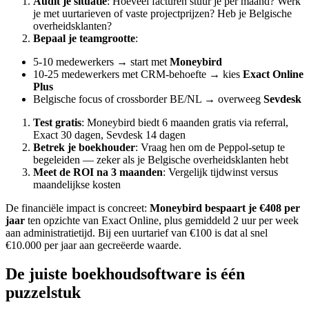
Audit je situatie
: Hoeveel facturen stuur je per maand? Werk
je met uurtarieven of vaste projectprijzen? Heb je Belgische
overheidsklanten?
Bepaal je teamgrootte
:
5-10 medewerkers → start met
Moneybird
10-25 medewerkers met CRM-behoefte → kies
Exact Online
Plus
Belgische focus of crossborder BE/NL → overweeg
Sevdesk
Test gratis
: Moneybird biedt 6 maanden gratis via referral,
Exact 30 dagen, Sevdesk 14 dagen
Betrek je boekhouder
: Vraag hen om de Peppol-setup te
begeleiden — zeker als je Belgische overheidsklanten hebt
Meet de ROI na 3 maanden
: Vergelijk tijdwinst versus
maandelijkse kosten
De financiële impact is concreet:
Moneybird bespaart je €408 per
jaar
ten opzichte van Exact Online, plus gemiddeld 2 uur per week
aan administratietijd. Bij een uurtarief van €100 is dat al snel
€10.000 per jaar aan gecreëerde waarde.
De juiste boekhoudsoftware is één
puzzelstuk