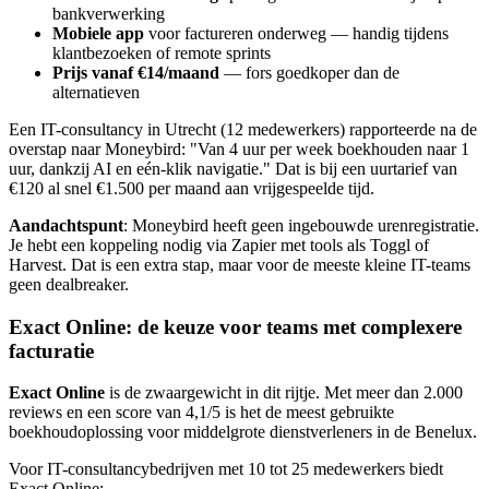
bankverwerking
Mobiele app
voor factureren onderweg — handig tijdens
klantbezoeken of remote sprints
Prijs vanaf €14/maand
— fors goedkoper dan de
alternatieven
Een IT-consultancy in Utrecht (12 medewerkers) rapporteerde na de
overstap naar Moneybird: "Van 4 uur per week boekhouden naar 1
uur, dankzij AI en eén-klik navigatie." Dat is bij een uurtarief van
€120 al snel €1.500 per maand aan vrijgespeelde tijd.
Aandachtspunt
: Moneybird heeft geen ingebouwde urenregistratie.
Je hebt een koppeling nodig via Zapier met tools als Toggl of
Harvest. Dat is een extra stap, maar voor de meeste kleine IT-teams
geen dealbreaker.
Exact Online: de keuze voor teams met complexere
facturatie
Exact Online
is de zwaargewicht in dit rijtje. Met meer dan 2.000
reviews en een score van 4,1/5 is het de meest gebruikte
boekhoudoplossing voor middelgrote dienstverleners in de Benelux.
Voor IT-consultancybedrijven met 10 tot 25 medewerkers biedt
Exact Online: