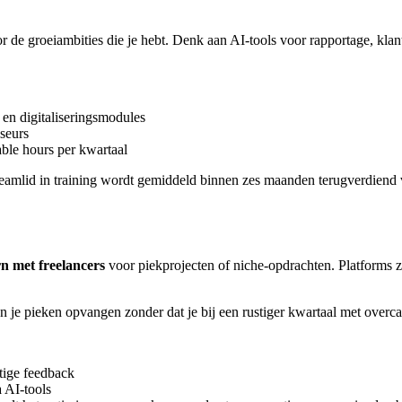
 de groeiambities die je hebt. Denk aan AI-tools voor rapportage, kla
en digitaliseringsmodules
iseurs
able hours per kwartaal
teamlid in training wordt gemiddeld binnen zes maanden terugverdiend vi
n met freelancers
voor piekprojecten of niche-opdrachten. Platforms 
n je pieken opvangen zonder dat je bij een rustiger kwartaal met overcap
tige feedback
 AI-tools