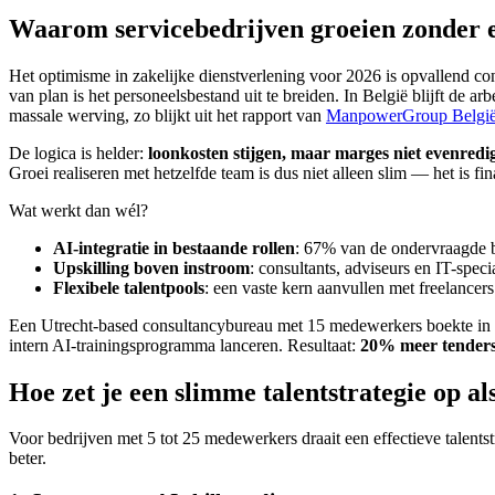
Waarom servicebedrijven groeien zonder e
Het optimisme in zakelijke dienstverlening voor 2026 is opvallend co
van plan is het personeelsbestand uit te breiden. In België blijft de 
massale werving, zo blijkt uit het rapport van
ManpowerGroup Belgi
De logica is helder:
loonkosten stijgen, maar marges niet evenredi
Groei realiseren met hetzelfde team is dus niet alleen slim — het is fi
Wat werkt dan wél?
AI-integratie in bestaande rollen
: 67% van de ondervraagde b
Upskilling boven instroom
: consultants, adviseurs en IT-spec
Flexibele talentpools
: een vaste kern aanvullen met freelancer
Een Utrecht-based consultancybureau met 15 medewerkers boekte in 
intern AI-trainingsprogramma lanceren. Resultaat:
20% meer tender
Hoe zet je een slimme talentstrategie op al
Voor bedrijven met 5 tot 25 medewerkers draait een effectieve talentst
beter.