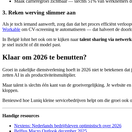
Maak carrièregroei zichtbaar — slechts 51% van werknemers de
3. Reken werving slimmer aan
Als je toch iemand aanwerft, zorg dan dat het proces efficiënt verloo
Workable
om CV-screening te automatiseren — dat halveert de doorlo
In België lohnt het ook om te kijken naar
talent sharing via netwe
je snel inzicht of dit model past.
Klaar om 2026 te benutten?
Groei in zakelijke dienstverlening hoeft in 2026 niet te betekenen dat 
zetten AI in als productiviteitsmultiplier.
Maar talent is slechts één kant van de groeivergelijking. Je website 
kloppen.
Benieuwd hoe Luniq kleine servicebedrijven helpt om die groei ook 
Handige resources
Nextens: Nederlands bedrijfsleven optimistisch over 2026
Belfius Macro Outlook december 2025