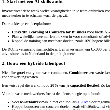
1. Start met een AI-skills audit
Inventariseer deze week welke vaardigheden in je team ontbreken voor
medewerker in te schatten waar de gap zit.
Daarna kies je een leerplatform:
LinkedIn Learning
of
Coursera for Business
voor brede AI- 
Plan wekelijks twee uur leerblokken in voor consultants of adv
Koppel de training aan meetbare doelen, zoals 10% hogere bill
De ROI is verrassend snel zichtbaar. Een investering van €5.000 per 
adviesbureaus in Nederland in de praktijk meten.
2. Bouw een hybride talentpool
Niet elke groei vraagt om vaste contracten.
Combineer een vaste ker
zonder wervingskosten.
Een vuistregel die werkt: houd
20% van je capaciteit flexibel
. Zo ku
Voor de vaste medewerkers focust de talentstrategie op behoud:
Voer
kwartaalreviews
in met een tool als
15Five
voor regelma
Koppel bonussen aan concrete doelen, zoals efficiëntiewinst via