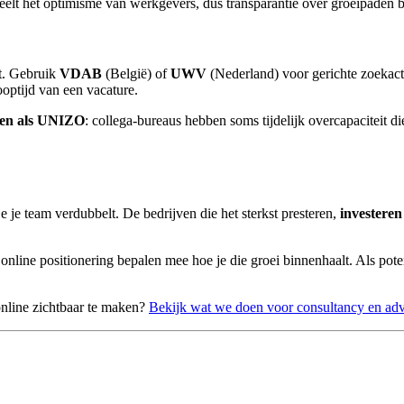
elt het optimisme van werkgevers, dus transparantie over groeipaden
pt. Gebruik
VDAB
(België) of
UWV
(Nederland) voor gerichte zoekact
optijd van een vacature.
rken als UNIZO
: collega-bureaus hebben soms tijdelijk overcapaciteit di
je je team verdubbelt. De bedrijven die het sterkst presteren,
investeren
en online positionering bepalen mee hoe je die groei binnenhaalt. Als po
online zichtbaar te maken?
Bekijk wat we doen voor consultancy en adv