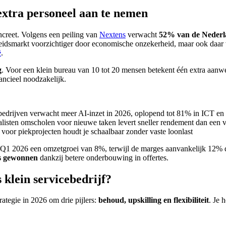
xtra personeel aan te nemen
ncreet. Volgens een peiling van
Nextens
verwacht
52% van de Nederla
arbeidsmarkt voorzichtiger door economische onzekerheid, maar ook daar v
ë
.
g
. Voor een klein bureau van 10 tot 20 mensen betekent één extra aanwe
nancieel noodzakelijk.
edrijven verwacht meer AI-inzet in 2026, oplopend tot 81% in ICT en 
ialisten omscholen voor nieuwe taken levert sneller rendement dan een v
s voor piekprojecten houdt je schaalbaar zonder vaste loonlast
Q1 2026 een omzetgroei van 8%, terwijl de marges aanvankelijk 12% d
s gewonnen
dankzij betere onderbouwing in offertes.
s klein servicebedrijf?
rategie in 2026 om drie pijlers:
behoud, upskilling en flexibiliteit
. Je 