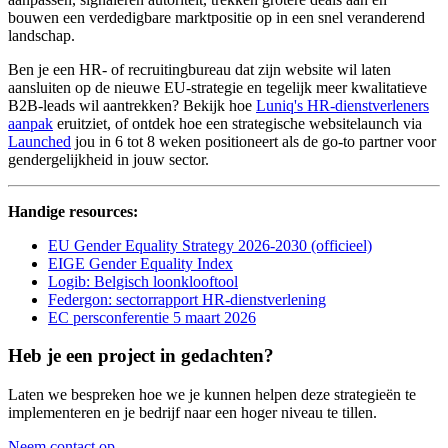
bouwen een verdedigbare marktpositie op in een snel veranderend
landschap.
Ben je een HR- of recruitingbureau dat zijn website wil laten
aansluiten op de nieuwe EU-strategie en tegelijk meer kwalitatieve
B2B-leads wil aantrekken? Bekijk hoe
Luniq's HR-dienstverleners
aanpak
eruitziet, of ontdek hoe een strategische websitelaunch via
Launched
jou in 6 tot 8 weken positioneert als de go-to partner voor
gendergelijkheid in jouw sector.
Handige resources:
EU Gender Equality Strategy 2026-2030 (officieel)
EIGE Gender Equality Index
Logib: Belgisch loonklooftool
Federgon: sectorrapport HR-dienstverlening
EC persconferentie 5 maart 2026
Heb je een project in gedachten?
Laten we bespreken hoe we je kunnen helpen deze strategieën te
implementeren en je bedrijf naar een hoger niveau te tillen.
Neem contact op