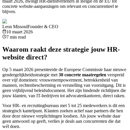
maart 2026, dwingt HR-dienstverleners in België en de EU tot
concrete website-aanpassingen om relevant en concurrentieel te
blijven.
Leon Missoul
Founder & CEO
10 maart 2026
7 min read
Waarom raakt deze strategie jouw HR-
website direct?
Op 5 maart 2026 presenteerde de Europese Commissie haar nieuwe
gendergelijkheidsstrategie met
30 concrete maatregelen
verspreid
over vijf domeinen: vrouwenempowerment, betrokkenheid van
mannen, rechtenbescherming en versnelling van vooruitgang. Dit is
geen vrijblijvend beleidsdocument. Het zijn bindende richtlijnen die
jouw klanten, van IT-bedrijven tot advocatenkantoren, direct raken.
Voor HR- en recruitingbureaus met 5 tot 25 medewerkers is dit een
strategisch kantelpunt. Klanten zoeken actief naar partners die hen
door deze nieuwe verplichtingen loodsen. Als jouw website daar
geen antwoord op geeft, verlies je deals aan concurrenten die dat
wél doen.