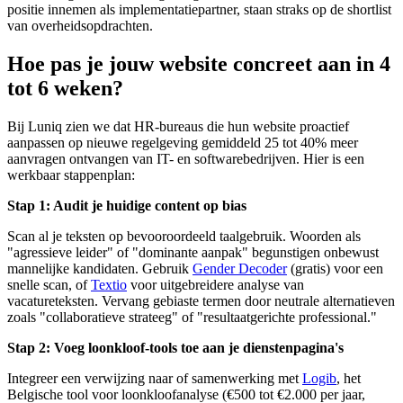
positie innemen als implementatiepartner, staan straks op de shortlist
van overheidsopdrachten.
Hoe pas je jouw website concreet aan in 4
tot 6 weken?
Bij Luniq zien we dat HR-bureaus die hun website proactief
aanpassen op nieuwe regelgeving gemiddeld 25 tot 40% meer
aanvragen ontvangen van IT- en softwarebedrijven. Hier is een
werkbaar stappenplan:
Stap 1: Audit je huidige content op bias
Scan al je teksten op bevooroordeeld taalgebruik. Woorden als
"agressieve leider" of "dominante aanpak" begunstigen onbewust
mannelijke kandidaten. Gebruik
Gender Decoder
(gratis) voor een
snelle scan, of
Textio
voor uitgebreidere analyse van
vacatureteksten. Vervang gebiaste termen door neutrale alternatieven
zoals "collaboratieve strateeg" of "resultaatgerichte professional."
Stap 2: Voeg loonkloof-tools toe aan je dienstenpagina's
Integreer een verwijzing naar of samenwerking met
Logib
, het
Belgische tool voor loonkloofanalyse (€500 tot €2.000 per jaar,