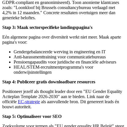
GDPR-compliant en geanonimiseerd). Toon anonieme klantcases
zoals: "Loonkloof bij Brussels consultancybureau verlaagd met
4,2% in 12 maanden." Concrete resultaten overtuigen meer dan
generieke beloftes.
Stap 3: Maak sectorspecifieke landingspagina's
Eén algemene pagina over diversiteit werkt niet meer. Maak aparte
pagina's voor:
Gendergebalanceerde werving in engineering en IT
Anti-harassmenttraining voor communicatiebureaus
Pensioengapaudits voor juridische en financiële adviseurs
HEAL/STEM-recruitmentprogramma's voor
onderwijsinstellingen
Stap 4: Publiceer gratis downloadbare resources
Positioneer jezelf als thought leader door een "EU Gender Equality
Actieplan Template 2026-2030" aan te bieden. Link naar de
officiële
EC-strategie
als aanvullende bron. Dit genereert leads én
bouwt autoriteit.
Stap 5: Optimaliseer voor SEO
Zoekvolume voor termen als "EU gender equality HR België" steeg