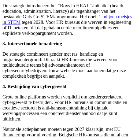
De strategie introduceert het "Boys in HEAL"-initiatief (health,
education, administration, literacy) als tegenhanger van het
bestaande Girls Go STEM-programma. Het doel:
1 miljoen meisjes
in STEM
tegen 2028. Voor HR-bureaus die werven in engineering
of IT betekent dit dat gebalanceerde recruitmentpipelines een
expliciete verkoopargument worden.
3. Intersectionele benadering
De strategie combineert gender met ras, handicap en
migratieachtergrond. Dit raakt HR-bureaus die werven voor
multiculturele teams bij advocatenkantoren of
cybersecuritybedrijven. Jouw website moet aantonen dat je deze
complexiteit begrijpt en aanpakt.
4. Bestrijding van cybergeweld
Grote online platforms worden verplicht om gendergerelateerd
cybergeweld te bestrijden. Voor HR-bureaus in communicatie en
creatieve sectoren is anti-harassmenttraining bij digitale
wervingsprocessen een concreet dienstenaanbod dat je kunt
uitlichten.
Nationale actieplannen moeten tegen 2027 klaar zijn, met EU-
financiering voor uitvoering. Belgische HR-bureaus die nu al een