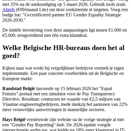
met 35% na de aankondiging op 5 maart 2026. Gebruik tools zoals
Ahrefs
(€99/maand Lite) om deze zoekintentie te targeten. Voeg een
badge toe: "Gecertificeerd partner EU Gender Equality Strategie
2026-2030."
De initiële investering voor deze aanpassingen ligt tussen €1.000 en
€5.000, terugverdiend met één extra klantdeal.
Welke Belgische HR-bureaus doen het al
goed?
Kijken naar wat werkt bij vergelijkbare bedrijven versnelt je eigen
implementatie. Een paar concrete voorbeelden uit de Belgische en
Europese markt:
Randstad België
lanceerde op 15 februari 2026 het "Equal
Futures"-portaal met een simulator voor de Pay Transparency
Directive. Resultaat: contracten ter waarde van €2,5 miljoen van
Vlaamse engineeringbedrijven, mede dankzij het aantonen van 22%
meer vrouwelijke aanwervingen in mannelijke sectoren.
Hays België
vernieuwde zijn website na de vorige strategie al met
een "Gender Pay Reporting"-hub. De 2026-update voegde
intersectionele audits toe, wat leidde tot 18% meer klantgroei in IT-