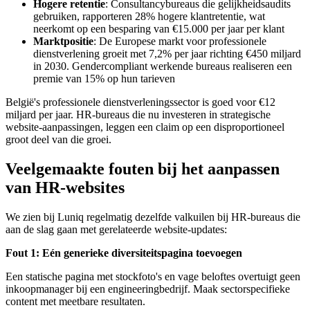
Hogere retentie
: Consultancybureaus die gelijkheidsaudits
gebruiken, rapporteren 28% hogere klantretentie, wat
neerkomt op een besparing van €15.000 per jaar per klant
Marktpositie
: De Europese markt voor professionele
dienstverlening groeit met 7,2% per jaar richting €450 miljard
in 2030. Gendercompliant werkende bureaus realiseren een
premie van 15% op hun tarieven
België's professionele dienstverleningssector is goed voor €12
miljard per jaar. HR-bureaus die nu investeren in strategische
website-aanpassingen, leggen een claim op een disproportioneel
groot deel van die groei.
Veelgemaakte fouten bij het aanpassen
van HR-websites
We zien bij Luniq regelmatig dezelfde valkuilen bij HR-bureaus die
aan de slag gaan met gerelateerde website-updates:
Fout 1: Eén generieke diversiteitspagina toevoegen
Een statische pagina met stockfoto's en vage beloftes overtuigt geen
inkoopmanager bij een engineeringbedrijf. Maak sectorspecifieke
content met meetbare resultaten.