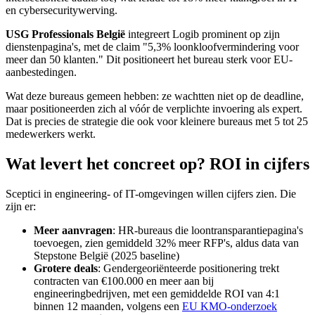
en cybersecuritywerving.
USG Professionals België
integreert Logib prominent op zijn
dienstenpagina's, met de claim "5,3% loonkloofvermindering voor
meer dan 50 klanten." Dit positioneert het bureau sterk voor EU-
aanbestedingen.
Wat deze bureaus gemeen hebben: ze wachtten niet op de deadline,
maar positioneerden zich al vóór de verplichte invoering als expert.
Dat is precies de strategie die ook voor kleinere bureaus met 5 tot 25
medewerkers werkt.
Wat levert het concreet op? ROI in cijfers
Sceptici in engineering- of IT-omgevingen willen cijfers zien. Die
zijn er:
Meer aanvragen
: HR-bureaus die loontransparantiepagina's
toevoegen, zien gemiddeld 32% meer RFP's, aldus data van
Stepstone België (2025 baseline)
Grotere deals
: Gendergeoriënteerde positionering trekt
contracten van €100.000 en meer aan bij
engineeringbedrijven, met een gemiddelde ROI van 4:1
binnen 12 maanden, volgens een
EU KMO-onderzoek