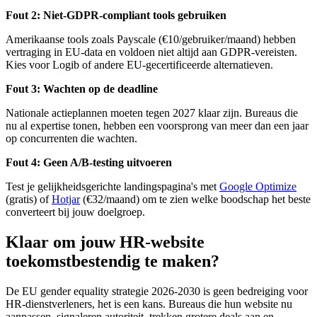
Fout 2: Niet-GDPR-compliant tools gebruiken
Amerikaanse tools zoals Payscale (€10/gebruiker/maand) hebben
vertraging in EU-data en voldoen niet altijd aan GDPR-vereisten.
Kies voor Logib of andere EU-gecertificeerde alternatieven.
Fout 3: Wachten op de deadline
Nationale actieplannen moeten tegen 2027 klaar zijn. Bureaus die
nu al expertise tonen, hebben een voorsprong van meer dan een jaar
op concurrenten die wachten.
Fout 4: Geen A/B-testing uitvoeren
Test je gelijkheidsgerichte landingspagina's met
Google Optimize
(gratis) of
Hotjar
(€32/maand) om te zien welke boodschap het beste
converteert bij jouw doelgroep.
Klaar om jouw HR-website
toekomstbestendig te maken?
De EU gender equality strategie 2026-2030 is geen bedreiging voor
HR-dienstverleners, het is een kans. Bureaus die hun website nu
aanpassen, signaleren autoriteit, trekken grotere deals aan en