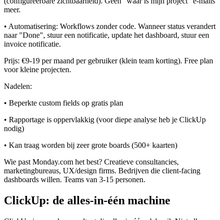
(configureerbare zichtbaarheid). Geen "waar is mijn project" e-mails
meer.
• Automatisering: Workflows zonder code. Wanneer status verandert
naar "Done", stuur een notificatie, update het dashboard, stuur een
invoice notificatie.
Prijs: €9-19 per maand per gebruiker (klein team korting). Free plan
voor kleine projecten.
Nadelen:
• Beperkte custom fields op gratis plan
• Rapportage is oppervlakkig (voor diepe analyse heb je ClickUp
nodig)
• Kan traag worden bij zeer grote boards (500+ kaarten)
Wie past Monday.com het best? Creatieve consultancies,
marketingbureaus, UX/design firms. Bedrijven die client-facing
dashboards willen. Teams van 3-15 personen.
ClickUp: de alles-in-één machine