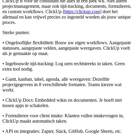
ClickUp is voor de consultant die alles in één plek wil. Niet alleen
projectmanagement, maar ook tijd-tracking, documents, formulieren,
en custom workflows.
ClickUp [
https://clickup.com]
doet het
allemaal en kan vrijwel precies zo ingesteld worden als jouw unique
proces.
Sterke punten:
• Ongelooflijke flexibiliteit: Bouw uw eigen workflows. Aangepaste
statussen, aangepaste velden, aangepaste weergaven. ClickUp voelt
als je gemaakte op maat.
• Ingebouwde tijd-tracking: Log uren rechtstreeks in taken. Geen
extra tool nodig.
• Gantt, kanban, tabel, agenda, alle weergaven: Dezelfde
projectgegevens in 8 verschillende formaten. Teams kiezen wat
werkt.
• ClickUp Docs: Embedded wikis en documenten. Je hoeft niet
tussen apps te schakelen.
• Formulieren voor client intake: Klanten vullen intakevragen in,
ClickUp maakt automatisch taken.
• API en integraties: Zapier, Slack, GitHub, Google Sheets, etc.