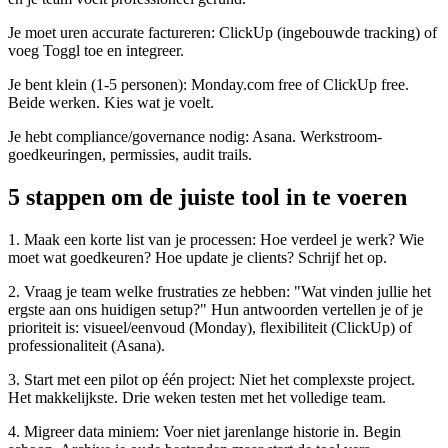
Je moet uren accurate factureren: ClickUp (ingebouwde tracking) of
voeg Toggl toe en integreer.
Je bent klein (1-5 personen): Monday.com free of ClickUp free.
Beide werken. Kies wat je voelt.
Je hebt compliance/governance nodig: Asana. Werkstroom-
goedkeuringen, permissies, audit trails.
5 stappen om de juiste tool in te voeren
1. Maak een korte list van je processen: Hoe verdeel je werk? Wie
moet wat goedkeuren? Hoe update je clients? Schrijf het op.
2. Vraag je team welke frustraties ze hebben: "Wat vinden jullie het
ergste aan ons huidigen setup?" Hun antwoorden vertellen je of je
prioriteit is: visueel/eenvoud (Monday), flexibiliteit (ClickUp) of
professionaliteit (Asana).
3. Start met een pilot op één project: Niet het complexste project.
Het makkelijkste. Drie weken testen met het volledige team.
4. Migreer data miniem: Voer niet jarenlange historie in. Begin