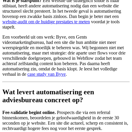
Wat is je startpunt?
Een website die strategisch solide is maar
stilstaat, heeft andere automatisering nodig dan een website die
structureel slecht presteert. In het tweede geval is automatisering
bovenop een zwakke basis zinloos. Dan begin je beter met een
website-audit om de huidige prestaties te meten
voordat je tools
stapelt.
Een voorbeeld uit ons werk: Byve, een Gents
videomarketingbureau, had een site die hun ambitie niet meer
weerspiegelde en moeilijk te beheren was. Wij begonnen niet met
automatisering, maar met strategie: drie aparte user flows voor drie
verschillende doelgroepen, gebouwd in Webflow zodat het team
achteraf zelfstandig content kon beheren. Pas daarna heeft
automatisering zin, omdat de basis klopt. Je leest het volledige
verhaal in de
case study van Byve
.
Wat levert automatisering een
adviesbureau concreet op?
Fee-validatie begint online.
Prospects die via een referral
binnenkomen, beoordelen je geloofwaardigheid in de eerste 30
seconden op je website. Een site die actueel, scherp en consistent is,
rechtvaardigt hogere fees nog voor het eerste gesprek.