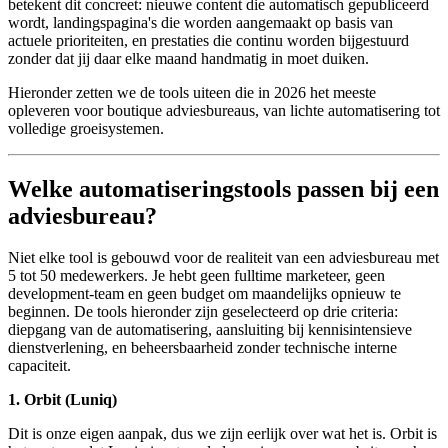
betekent dit concreet: nieuwe content die automatisch gepubliceerd
wordt, landingspagina's die worden aangemaakt op basis van
actuele prioriteiten, en prestaties die continu worden bijgestuurd
zonder dat jij daar elke maand handmatig in moet duiken.
Hieronder zetten we de tools uiteen die in 2026 het meeste
opleveren voor boutique adviesbureaus, van lichte automatisering tot
volledige groeisystemen.
Welke automatiseringstools passen bij een
adviesbureau?
Niet elke tool is gebouwd voor de realiteit van een adviesbureau met
5 tot 50 medewerkers. Je hebt geen fulltime marketeer, geen
development-team en geen budget om maandelijks opnieuw te
beginnen. De tools hieronder zijn geselecteerd op drie criteria:
diepgang van de automatisering, aansluiting bij kennisintensieve
dienstverlening, en beheersbaarheid zonder technische interne
capaciteit.
1. Orbit (Luniq)
Dit is onze eigen aanpak, dus we zijn eerlijk over wat het is. Orbit is