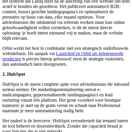
het systeem dat Luniq inzet na de lancering van een website om hem
actief te houden als groeibron. Het publiceert automatisch B2B-
content, bouwt gerichte landingspagina's en optimaliseert de
prestaties op basis van data, elke maand opnieuw. Voor
adviesbureaus die uitsluitend via referrals werken maar hun online
geloofwaardigheid willen versterken, is dit de meest directe
oplossing: je hoeft intern niemand vrij te maken, maar de website
blijft relevant.
Orbit werkt het best in combinatie met een strategisch onderbouwde
websitebasis. De aanpak via
Launched en Orbit als geïntegreerde
producten
is precies hierop gebouwd: eerst de strategie vastzetten,
dan automatisch laten doorgroeien.
2. HubSpot
HubSpot is de meest complete optie voor adviesbureaus die inbound
serieus nemen. De marketingautomatisering omvat e-
mailcampagnes, gepersonaliseerde landingspagina's en lead
nurturing vanuit één platform. Het grote voordeel voor boutique
kantoren: je start op de gratis versie en schaalt naar Professional
naarmate je meer automatisering nodig hebt.
Het nadeel is de leercurve. HubSpot veronderstelt dat iemand intern
de tool beheert en doorontwikkelt. Zonder die capaciteit betaal je
voor functies die je niet gebruikt.