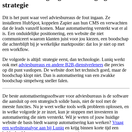
strategie
Dit is het punt waar veel adviesbureaus de fout ingaan. Ze
installeren HubSpot, koppelen Zapier aan hun CMS en verwachten
dat de leads vanzelf komen. Maar automatisering versterkt wat er al
is. Een onduidelijke positionering, een website die niet
communiceert waarom klanten juist voor jou kiezen, een boodschap
die achterblijft bij je werkelijke marktpositie: dat los je niet op met
een workflow.
De volgorde is altijd: strategie eerst, dan technologie. Luniq werkt
ook met
adviesbureaus en andere B2B-dienstverleners
die precies
op dit punt vastlopen. De website doet het technisch goed, maar de
boodschap klopt niet. Dan is automatisering van een zwakke
boodschap simpelweg sneller falen.
De beste automatiseringssoftware voor adviesbureaus is de software
die aansluit op een strategisch solide basis, niet de tool met de
meeste functies. Nu je weet welke tools welk probleem oplossen, en
in welke volgorde je ze inzet, kun je stoppen met investeren in
automatisering die niets versterkt. Wil je weten of jouw huidige
website de basis biedt waarop automatisering kan werken?
Vraag
een websiteanalyse aan bij Luniq
en krijg binnen korte tijd een