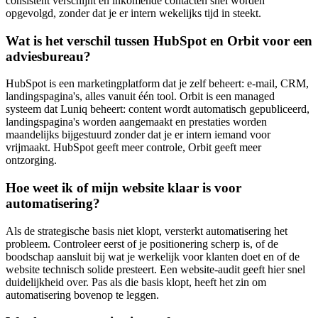
consistent verschijnt en inkomende contacten snel worden
opgevolgd, zonder dat je er intern wekelijks tijd in steekt.
Wat is het verschil tussen HubSpot en Orbit voor een
adviesbureau?
HubSpot is een marketingplatform dat je zelf beheert: e-mail, CRM,
landingspagina's, alles vanuit één tool. Orbit is een managed
systeem dat Luniq beheert: content wordt automatisch gepubliceerd,
landingspagina's worden aangemaakt en prestaties worden
maandelijks bijgestuurd zonder dat je er intern iemand voor
vrijmaakt. HubSpot geeft meer controle, Orbit geeft meer
ontzorging.
Hoe weet ik of mijn website klaar is voor
automatisering?
Als de strategische basis niet klopt, versterkt automatisering het
probleem. Controleer eerst of je positionering scherp is, of de
boodschap aansluit bij wat je werkelijk voor klanten doet en of de
website technisch solide presteert. Een website-audit geeft hier snel
duidelijkheid over. Pas als die basis klopt, heeft het zin om
automatisering bovenop te leggen.