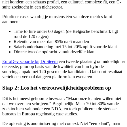
niet konden: een schaars profiel, een cultureel complexe fit, een C-
suite zoektocht in een nichesector.
Prioriteer cases waarbij je minstens één van deze metrics kunt
aantonen:
Time-to-hire onder 60 dagen (de Belgische benchmark ligt
rond de 120 dagen)
Retentie van meer dan 85% na 6 maanden
Salarisonderhandeling met 15 tot 20% uplift voor de klant
Directe tweede opdracht vanuit dezelfde klant
EuroDev scoorde bij DriSteem
een tweede plaatsing onmiddellijk na
de eerste, puur op basis van de kwaliteit van hun hybride
sourcingaanpak met 120 gescreende kandidaten. Dat soort resultaat
vertelt een verhaal dat geen platform kan evenaren.
Stap 2: Los het vertrouwelijkheidsprobleem op
Dit is het meest gehoorde bezwaar: "Maar onze klanten willen niet
dat we over hen schrijven." Begrijpelijk. Maar 70 tot 80% van de
zoektochten valt onder een NDA, en toch publiceren de sterkste
bureaus in Europa regelmatig case studies.
De oplossing is anonimisering met context. Niet "een klant", maar