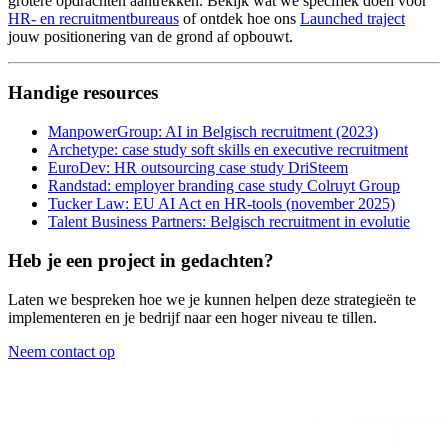
grotere opdrachten aantrekken. Bekijk wat we specifiek doen voor
HR- en recruitmentbureaus
of ontdek hoe ons
Launched traject
jouw positionering van de grond af opbouwt.
Handige resources
ManpowerGroup: AI in Belgisch recruitment (2023)
Archetype: case study soft skills en executive recruitment
EuroDev: HR outsourcing case study DriSteem
Randstad: employer branding case study Colruyt Group
Tucker Law: EU AI Act en HR-tools (november 2025)
Talent Business Partners: Belgisch recruitment in evolutie
Heb je een project in gedachten?
Laten we bespreken hoe we je kunnen helpen deze strategieën te
implementeren en je bedrijf naar een hoger niveau te tillen.
Neem contact op