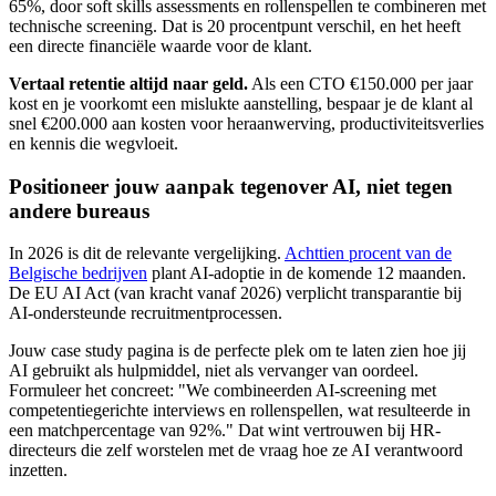
65%, door soft skills assessments en rollenspellen te combineren met
technische screening. Dat is 20 procentpunt verschil, en het heeft
een directe financiële waarde voor de klant.
Vertaal retentie altijd naar geld.
Als een CTO €150.000 per jaar
kost en je voorkomt een mislukte aanstelling, bespaar je de klant al
snel €200.000 aan kosten voor heraanwerving, productiviteitsverlies
en kennis die wegvloeit.
Positioneer jouw aanpak tegenover AI, niet tegen
andere bureaus
In 2026 is dit de relevante vergelijking.
Achttien procent van de
Belgische bedrijven
plant AI-adoptie in de komende 12 maanden.
De EU AI Act (van kracht vanaf 2026) verplicht transparantie bij
AI-ondersteunde recruitmentprocessen.
Jouw case study pagina is de perfecte plek om te laten zien hoe jij
AI gebruikt als hulpmiddel, niet als vervanger van oordeel.
Formuleer het concreet: "We combineerden AI-screening met
competentiegerichte interviews en rollenspellen, wat resulteerde in
een matchpercentage van 92%." Dat wint vertrouwen bij HR-
directeurs die zelf worstelen met de vraag hoe ze AI verantwoord
inzetten.