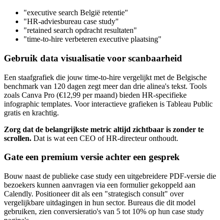
"executive search België retentie"
"HR-adviesbureau case study"
"retained search opdracht resultaten"
"time-to-hire verbeteren executive plaatsing"
Gebruik data visualisatie voor scanbaarheid
Een staafgrafiek die jouw time-to-hire vergelijkt met de Belgische
benchmark van 120 dagen zegt meer dan drie alinea's tekst. Tools
zoals Canva Pro (€12,99 per maand) bieden HR-specifieke
infographic templates. Voor interactieve grafieken is Tableau Public
gratis en krachtig.
Zorg dat de belangrijkste metric altijd zichtbaar is zonder te
scrollen.
Dat is wat een CEO of HR-directeur onthoudt.
Gate een premium versie achter een gesprek
Bouw naast de publieke case study een uitgebreidere PDF-versie die
bezoekers kunnen aanvragen via een formulier gekoppeld aan
Calendly. Positioneer dit als een "strategisch consult" over
vergelijkbare uitdagingen in hun sector. Bureaus die dit model
gebruiken, zien conversieratio's van 5 tot 10% op hun case study