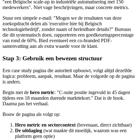
"een Belgische scale-up in industriële automatisering met 150
medewerkers". Niet vage beschrijvingen, maar concrete metrics.
Stuur een simpele e-mail: "Mogen we de resultaten van deze
zoekopdracht delen als 'executive hire bij Belgisch
technologiebedrijf', zonder naam of herleidbare details?" Bureaus
die dit systematisch doen, rapporteren een goedkeuringspercentage
van rond de 60%. Bied eventueel een co-branded PDF-
samenvatting aan als extra waarde voor de klant.
Stap 3: Gebruik een bewezen structuur
Een case study pagina die autoriteit opbouwt, volgt altijd dezelfde
logica: probleem, aanpak, resultaat. Maar de volgorde op de pagina
is anders.
Begin met de
hero metric
: "C-suite positie ingevuld in 45 dagen
tijdens een 18 maanden durende markttekort." Dat is de hook.
Daarna pas het verhaal.
Bouw de pagina als volgt op:
Hero metric en sectorcontext
(bovenaan, direct zichtbaar)
De uitdaging
(wat maakte dit moeilijk, waarom was een
platform geen optie)