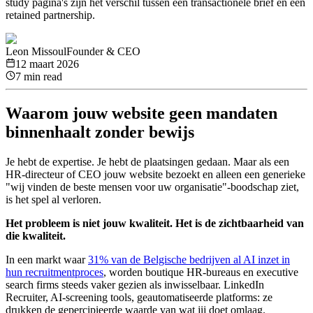
study pagina's zijn het verschil tussen een transactionele brief en een
retained partnership.
Leon Missoul
Founder & CEO
12 maart 2026
7 min read
Waarom jouw website geen mandaten
binnenhaalt zonder bewijs
Je hebt de expertise. Je hebt de plaatsingen gedaan. Maar als een
HR-directeur of CEO jouw website bezoekt en alleen een generieke
"wij vinden de beste mensen voor uw organisatie"-boodschap ziet,
is het spel al verloren.
Het probleem is niet jouw kwaliteit. Het is de zichtbaarheid van
die kwaliteit.
In een markt waar
31% van de Belgische bedrijven al AI inzet in
hun recruitmentproces
, worden boutique HR-bureaus en executive
search firms steeds vaker gezien als inwisselbaar. LinkedIn
Recruiter, AI-screening tools, geautomatiseerde platforms: ze
drukken de gepercipieerde waarde van wat jij doet omlaag.