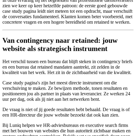
In onze ervaring bij het begeleiden van professionele dienstverleners
zien we keer op keer hetzelfde patroon: de eerste goed gebouwde
case study pagina leidt niet meteen tot een opdracht, maar verschuift
de conversaties fundamenteel. Klanten komen beter voorbereid, met
concretere vragen en een hogere bereidheid om retained te werken.
Van contingency naar retained: jouw
website als strategisch instrument
Het verschil tussen een bureau dat blijft steken in contingency briefs
en een bureau dat retained mandaten aantrekt, zit zelden in de
kwaliteit van het werk. Het zit in de zichtbaarheid van die kwaliteit.
Case study pagina's zijn het meest directe instrument om die
verschuiving te maken. Ze bewijzen methode, tonen resultaten en
positioneren jou als partner in plaats van leverancier. Ze werken 24
uur per dag, ook als jij niet aan het netwerken bent.
De vraag is niet of jij goede resultaten hebt behaald. De vraag is of
een HR-directeur die jouw website bezoekt dat ook kan zien.
Bij Luniq helpen we HR-adviesbureaus en executive search firms
met het bouwen van websites die hun autoriteit zichtbaar maken en