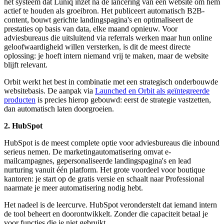
het systeem dat Luniq inzet na de lancering van een website om hem
actief te houden als groeibron. Het publiceert automatisch B2B-
content, bouwt gerichte landingspagina's en optimaliseert de
prestaties op basis van data, elke maand opnieuw. Voor
adviesbureaus die uitsluitend via referrals werken maar hun online
geloofwaardigheid willen versterken, is dit de meest directe
oplossing: je hoeft intern niemand vrij te maken, maar de website
blijft relevant.
Orbit werkt het best in combinatie met een strategisch onderbouwde
websitebasis. De aanpak via
Launched en Orbit als geïntegreerde
producten
is precies hierop gebouwd: eerst de strategie vastzetten,
dan automatisch laten doorgroeien.
2. HubSpot
HubSpot is de meest complete optie voor adviesbureaus die inbound
serieus nemen. De marketingautomatisering omvat e-
mailcampagnes, gepersonaliseerde landingspagina's en lead
nurturing vanuit één platform. Het grote voordeel voor boutique
kantoren: je start op de gratis versie en schaalt naar Professional
naarmate je meer automatisering nodig hebt.
Het nadeel is de leercurve. HubSpot veronderstelt dat iemand intern
de tool beheert en doorontwikkelt. Zonder die capaciteit betaal je
voor functies die je niet gebruikt.