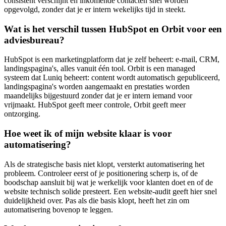
consistent verschijnt en inkomende contacten snel worden
opgevolgd, zonder dat je er intern wekelijks tijd in steekt.
Wat is het verschil tussen HubSpot en Orbit voor een
adviesbureau?
HubSpot is een marketingplatform dat je zelf beheert: e-mail, CRM,
landingspagina's, alles vanuit één tool. Orbit is een managed
systeem dat Luniq beheert: content wordt automatisch gepubliceerd,
landingspagina's worden aangemaakt en prestaties worden
maandelijks bijgestuurd zonder dat je er intern iemand voor
vrijmaakt. HubSpot geeft meer controle, Orbit geeft meer
ontzorging.
Hoe weet ik of mijn website klaar is voor
automatisering?
Als de strategische basis niet klopt, versterkt automatisering het
probleem. Controleer eerst of je positionering scherp is, of de
boodschap aansluit bij wat je werkelijk voor klanten doet en of de
website technisch solide presteert. Een website-audit geeft hier snel
duidelijkheid over. Pas als die basis klopt, heeft het zin om
automatisering bovenop te leggen.