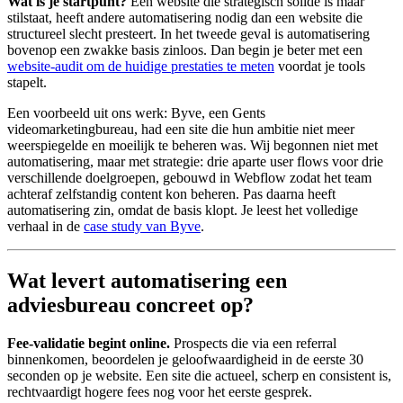
Wat is je startpunt?
Een website die strategisch solide is maar
stilstaat, heeft andere automatisering nodig dan een website die
structureel slecht presteert. In het tweede geval is automatisering
bovenop een zwakke basis zinloos. Dan begin je beter met een
website-audit om de huidige prestaties te meten
voordat je tools
stapelt.
Een voorbeeld uit ons werk: Byve, een Gents
videomarketingbureau, had een site die hun ambitie niet meer
weerspiegelde en moeilijk te beheren was. Wij begonnen niet met
automatisering, maar met strategie: drie aparte user flows voor drie
verschillende doelgroepen, gebouwd in Webflow zodat het team
achteraf zelfstandig content kon beheren. Pas daarna heeft
automatisering zin, omdat de basis klopt. Je leest het volledige
verhaal in de
case study van Byve
.
Wat levert automatisering een
adviesbureau concreet op?
Fee-validatie begint online.
Prospects die via een referral
binnenkomen, beoordelen je geloofwaardigheid in de eerste 30
seconden op je website. Een site die actueel, scherp en consistent is,
rechtvaardigt hogere fees nog voor het eerste gesprek.