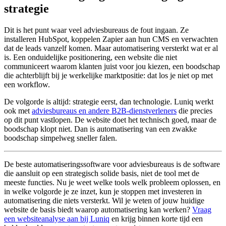
strategie
Dit is het punt waar veel adviesbureaus de fout ingaan. Ze
installeren HubSpot, koppelen Zapier aan hun CMS en verwachten
dat de leads vanzelf komen. Maar automatisering versterkt wat er al
is. Een onduidelijke positionering, een website die niet
communiceert waarom klanten juist voor jou kiezen, een boodschap
die achterblijft bij je werkelijke marktpositie: dat los je niet op met
een workflow.
De volgorde is altijd: strategie eerst, dan technologie. Luniq werkt
ook met
adviesbureaus en andere B2B-dienstverleners
die precies
op dit punt vastlopen. De website doet het technisch goed, maar de
boodschap klopt niet. Dan is automatisering van een zwakke
boodschap simpelweg sneller falen.
De beste automatiseringssoftware voor adviesbureaus is de software
die aansluit op een strategisch solide basis, niet de tool met de
meeste functies. Nu je weet welke tools welk probleem oplossen, en
in welke volgorde je ze inzet, kun je stoppen met investeren in
automatisering die niets versterkt. Wil je weten of jouw huidige
website de basis biedt waarop automatisering kan werken?
Vraag
een websiteanalyse aan bij Luniq
en krijg binnen korte tijd een