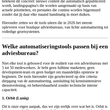
betekent dit concreet: nieuwe content die automatisch gepubliceerd
wordt, landingspagina's die worden aangemaakt op basis van
actuele prioriteiten, en prestaties die continu worden bijgestuurd
zonder dat jij daar elke maand handmatig in moet duiken.
Hieronder zetten we de tools uiteen die in 2026 het meeste
opleveren voor boutique adviesbureaus, van lichte automatisering tot
volledige groeisystemen.
Welke automatiseringstools passen bij een
adviesbureau?
Niet elke tool is gebouwd voor de realiteit van een adviesbureau met
5 tot 50 medewerkers. Je hebt geen fulltime marketeer, geen
development-team en geen budget om maandelijks opnieuw te
beginnen. De tools hieronder zijn geselecteerd op drie criteria:
diepgang van de automatisering, aansluiting bij kennisintensieve
dienstverlening, en beheersbaarheid zonder technische interne
capaciteit.
1. Orbit (Luniq)
Dit is onze eigen aanpak, dus we zijn eerlijk over wat het is. Orbit is