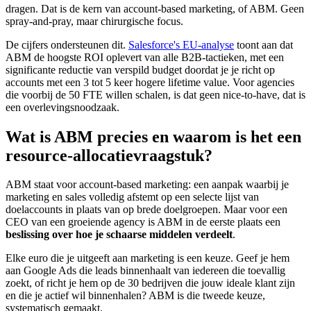
dragen. Dat is de kern van account-based marketing, of ABM. Geen
spray-and-pray, maar chirurgische focus.
De cijfers ondersteunen dit.
Salesforce's EU-analyse
toont aan dat
ABM de hoogste ROI oplevert van alle B2B-tactieken, met een
significante reductie van verspild budget doordat je je richt op
accounts met een 3 tot 5 keer hogere lifetime value. Voor agencies
die voorbij de 50 FTE willen schalen, is dat geen nice-to-have, dat is
een overlevingsnoodzaak.
Wat is ABM precies en waarom is het een
resource-allocatievraagstuk?
ABM staat voor account-based marketing: een aanpak waarbij je
marketing en sales volledig afstemt op een selecte lijst van
doelaccounts in plaats van op brede doelgroepen. Maar voor een
CEO van een groeiende agency is ABM in de eerste plaats een
beslissing over hoe je schaarse middelen verdeelt
.
Elke euro die je uitgeeft aan marketing is een keuze. Geef je hem
aan Google Ads die leads binnenhaalt van iedereen die toevallig
zoekt, of richt je hem op de 30 bedrijven die jouw ideale klant zijn
en die je actief wil binnenhalen? ABM is die tweede keuze,
systematisch gemaakt.