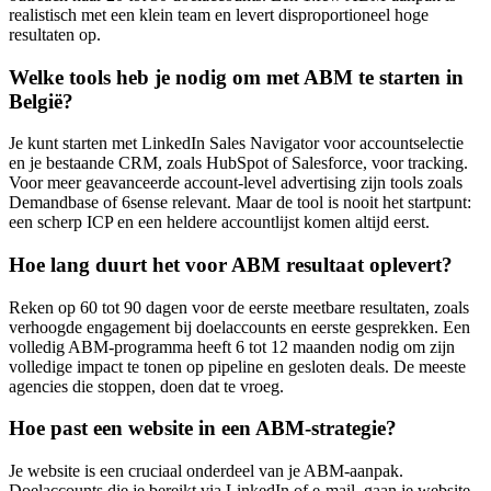
realistisch met een klein team en levert disproportioneel hoge
resultaten op.
Welke tools heb je nodig om met ABM te starten in
België?
Je kunt starten met LinkedIn Sales Navigator voor accountselectie
en je bestaande CRM, zoals HubSpot of Salesforce, voor tracking.
Voor meer geavanceerde account-level advertising zijn tools zoals
Demandbase of 6sense relevant. Maar de tool is nooit het startpunt:
een scherp ICP en een heldere accountlijst komen altijd eerst.
Hoe lang duurt het voor ABM resultaat oplevert?
Reken op 60 tot 90 dagen voor de eerste meetbare resultaten, zoals
verhoogde engagement bij doelaccounts en eerste gesprekken. Een
volledig ABM-programma heeft 6 tot 12 maanden nodig om zijn
volledige impact te tonen op pipeline en gesloten deals. De meeste
agencies die stoppen, doen dat te vroeg.
Hoe past een website in een ABM-strategie?
Je website is een cruciaal onderdeel van je ABM-aanpak.
Doelaccounts die je bereikt via LinkedIn of e-mail, gaan je website