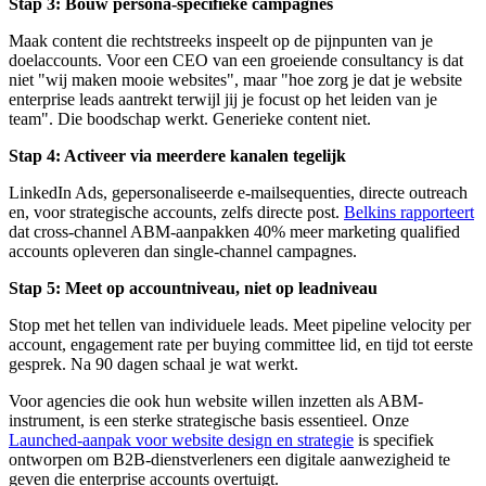
Stap 3: Bouw persona-specifieke campagnes
Maak content die rechtstreeks inspeelt op de pijnpunten van je
doelaccounts. Voor een CEO van een groeiende consultancy is dat
niet "wij maken mooie websites", maar "hoe zorg je dat je website
enterprise leads aantrekt terwijl jij je focust op het leiden van je
team". Die boodschap werkt. Generieke content niet.
Stap 4: Activeer via meerdere kanalen tegelijk
LinkedIn Ads, gepersonaliseerde e-mailsequenties, directe outreach
en, voor strategische accounts, zelfs directe post.
Belkins rapporteert
dat cross-channel ABM-aanpakken 40% meer marketing qualified
accounts opleveren dan single-channel campagnes.
Stap 5: Meet op accountniveau, niet op leadniveau
Stop met het tellen van individuele leads. Meet pipeline velocity per
account, engagement rate per buying committee lid, en tijd tot eerste
gesprek. Na 90 dagen schaal je wat werkt.
Voor agencies die ook hun website willen inzetten als ABM-
instrument, is een sterke strategische basis essentieel. Onze
Launched-aanpak voor website design en strategie
is specifiek
ontworpen om B2B-dienstverleners een digitale aanwezigheid te
geven die enterprise accounts overtuigt.