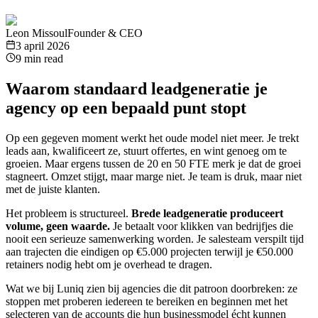
Leon Missoul
Founder & CEO
3 april 2026
9 min read
Waarom standaard leadgeneratie je
agency op een bepaald punt stopt
Op een gegeven moment werkt het oude model niet meer. Je trekt
leads aan, kwalificeert ze, stuurt offertes, en wint genoeg om te
groeien. Maar ergens tussen de 20 en 50 FTE merk je dat de groei
stagneert. Omzet stijgt, maar marge niet. Je team is druk, maar niet
met de juiste klanten.
Het probleem is structureel.
Brede leadgeneratie produceert
volume, geen waarde.
Je betaalt voor klikken van bedrijfjes die
nooit een serieuze samenwerking worden. Je salesteam verspilt tijd
aan trajecten die eindigen op €5.000 projecten terwijl je €50.000
retainers nodig hebt om je overhead te dragen.
Wat we bij Luniq zien bij agencies die dit patroon doorbreken: ze
stoppen met proberen iedereen te bereiken en beginnen met het
selecteren van de accounts die hun businessmodel écht kunnen