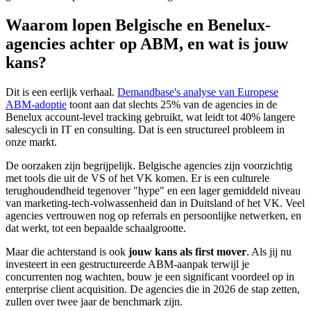
Waarom lopen Belgische en Benelux-
agencies achter op ABM, en wat is jouw
kans?
Dit is een eerlijk verhaal.
Demandbase's analyse van Europese
ABM-adoptie
toont aan dat slechts 25% van de agencies in de
Benelux account-level tracking gebruikt, wat leidt tot 40% langere
salescycli in IT en consulting. Dat is een structureel probleem in
onze markt.
De oorzaken zijn begrijpelijk. Belgische agencies zijn voorzichtig
met tools die uit de VS of het VK komen. Er is een culturele
terughoudendheid tegenover "hype" en een lager gemiddeld niveau
van marketing-tech-volwassenheid dan in Duitsland of het VK. Veel
agencies vertrouwen nog op referrals en persoonlijke netwerken, en
dat werkt, tot een bepaalde schaalgrootte.
Maar die achterstand is ook
jouw kans als first mover
. Als jij nu
investeert in een gestructureerde ABM-aanpak terwijl je
concurrenten nog wachten, bouw je een significant voordeel op in
enterprise client acquisition. De agencies die in 2026 de stap zetten,
zullen over twee jaar de benchmark zijn.