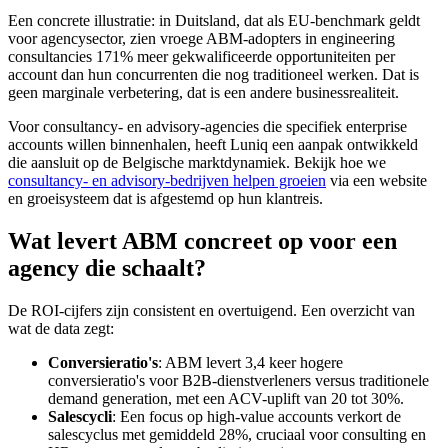
Een concrete illustratie: in Duitsland, dat als EU-benchmark geldt
voor agencysector, zien vroege ABM-adopters in engineering
consultancies 171% meer gekwalificeerde opportuniteiten per
account dan hun concurrenten die nog traditioneel werken. Dat is
geen marginale verbetering, dat is een andere businessrealiteit.
Voor consultancy- en advisory-agencies die specifiek enterprise
accounts willen binnenhalen, heeft Luniq een aanpak ontwikkeld
die aansluit op de Belgische marktdynamiek. Bekijk hoe we
consultancy- en advisory-bedrijven helpen groeien
via een website
en groeisysteem dat is afgestemd op hun klantreis.
Wat levert ABM concreet op voor een
agency die schaalt?
De ROI-cijfers zijn consistent en overtuigend. Een overzicht van
wat de data zegt:
Conversieratio's
: ABM levert 3,4 keer hogere
conversieratio's voor B2B-dienstverleners versus traditionele
demand generation, met een ACV-uplift van 20 tot 30%.
Salescycli
: Een focus op high-value accounts verkort de
salescyclus met gemiddeld 28%, cruciaal voor consulting en