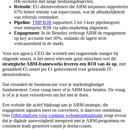
HR-sectoren met lange beslissingstrajecten.
Retentie
: EU-dienstverleners die ABM toepassen rapporteren
67% betere retentie van topaccounts, wat de afhankelijkheid
van referrals vermindert.
Pipeline
:
TMP B2B
rapporteert 2 tot 3 keer pipelinegroei
voor enterprise B2B via sales-marketing alignment.
Engagement
: In de Benelux verhoogt ABM de engagement
op key accounts met 50%, ondanks de lagere tech-
volwassenheid in de markt.
Voor een agency-CEO die worstelt met stagnerende marges bij
stijgende omzet, is het meest relevante getal misschien wel dit:
strategische ABM-frameworks leveren een ROI van 4x op
, met
gemiddeld €5 omzet per €1 geïnvesteerd voor groeiende IT-
dienstverleners.
Dat verandert de businesscase voor je marketingbudget
fundamenteel. Geen vraag meer of je ABM kunt betalen. De vraag
is of je je kunt veroorloven om het niet te doen.
Een website die actief bijdraagt aan je ABM-strategie, die
engagement signalen meet en converteert, is daarvoor onmisbaar.
Ons
Orbit-platform voor continue websiteoptimalisatie
zorgt ervoor
dat je digitale aanwezigheid meegroeit met je ABM-programma en
consistent leads genereert vanuit je doelaccounts.