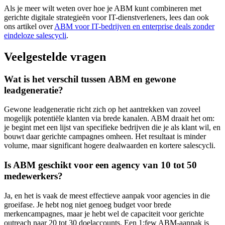
Als je meer wilt weten over hoe je ABM kunt combineren met
gerichte digitale strategieën voor IT-dienstverleners, lees dan ook
ons artikel over
ABM voor IT-bedrijven en enterprise deals zonder
eindeloze salescycli
.
Veelgestelde vragen
Wat is het verschil tussen ABM en gewone
leadgeneratie?
Gewone leadgeneratie richt zich op het aantrekken van zoveel
mogelijk potentiële klanten via brede kanalen. ABM draait het om:
je begint met een lijst van specifieke bedrijven die je als klant wil, en
bouwt daar gerichte campagnes omheen. Het resultaat is minder
volume, maar significant hogere dealwaarden en kortere salescycli.
Is ABM geschikt voor een agency van 10 tot 50
medewerkers?
Ja, en het is vaak de meest effectieve aanpak voor agencies in die
groeifase. Je hebt nog niet genoeg budget voor brede
merkencampagnes, maar je hebt wel de capaciteit voor gerichte
outreach naar 20 tot 30 doelaccounts. Een 1:few ABM-aanpak is