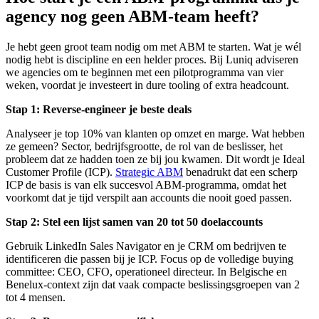
agency nog geen ABM-team heeft?
Je hebt geen groot team nodig om met ABM te starten. Wat je wél
nodig hebt is discipline en een helder proces. Bij Luniq adviseren
we agencies om te beginnen met een pilotprogramma van vier
weken, voordat je investeert in dure tooling of extra headcount.
Stap 1: Reverse-engineer je beste deals
Analyseer je top 10% van klanten op omzet en marge. Wat hebben
ze gemeen? Sector, bedrijfsgrootte, de rol van de beslisser, het
probleem dat ze hadden toen ze bij jou kwamen. Dit wordt je Ideal
Customer Profile (ICP).
Strategic ABM
benadrukt dat een scherp
ICP de basis is van elk succesvol ABM-programma, omdat het
voorkomt dat je tijd verspilt aan accounts die nooit goed passen.
Stap 2: Stel een lijst samen van 20 tot 50 doelaccounts
Gebruik LinkedIn Sales Navigator en je CRM om bedrijven te
identificeren die passen bij je ICP. Focus op de volledige buying
committee: CEO, CFO, operationeel directeur. In Belgische en
Benelux-context zijn dat vaak compacte beslissingsgroepen van 2
tot 4 mensen.