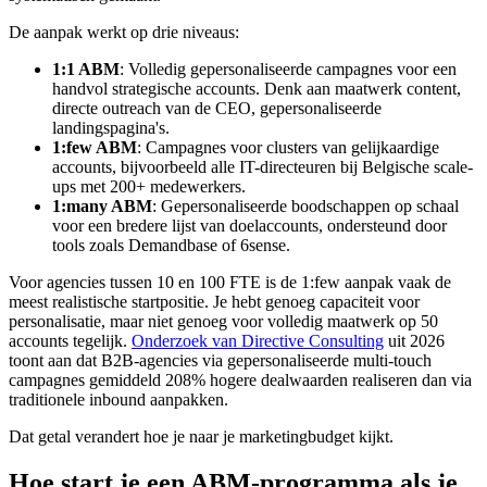
De aanpak werkt op drie niveaus:
1:1 ABM
: Volledig gepersonaliseerde campagnes voor een
handvol strategische accounts. Denk aan maatwerk content,
directe outreach van de CEO, gepersonaliseerde
landingspagina's.
1:few ABM
: Campagnes voor clusters van gelijkaardige
accounts, bijvoorbeeld alle IT-directeuren bij Belgische scale-
ups met 200+ medewerkers.
1:many ABM
: Gepersonaliseerde boodschappen op schaal
voor een bredere lijst van doelaccounts, ondersteund door
tools zoals Demandbase of 6sense.
Voor agencies tussen 10 en 100 FTE is de 1:few aanpak vaak de
meest realistische startpositie. Je hebt genoeg capaciteit voor
personalisatie, maar niet genoeg voor volledig maatwerk op 50
accounts tegelijk.
Onderzoek van Directive Consulting
uit 2026
toont aan dat B2B-agencies via gepersonaliseerde multi-touch
campagnes gemiddeld 208% hogere dealwaarden realiseren dan via
traditionele inbound aanpakken.
Dat getal verandert hoe je naar je marketingbudget kijkt.
Hoe start je een ABM-programma als je